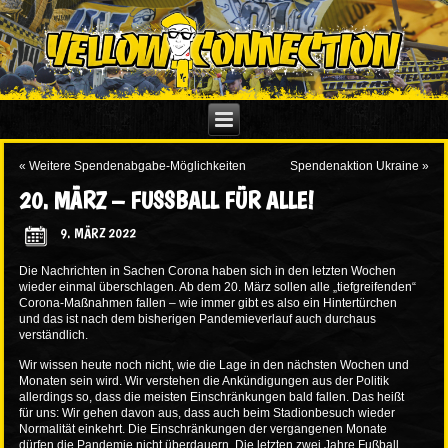
«
Weitere Spendenabgabe-Möglichkeiten
Spendenaktion Ukraine
»
20. MÄRZ – FUSSBALL FÜR ALLE!
9. MÄRZ 2022
Die Nachrichten in Sachen Corona haben sich in den letzten Wochen
wieder einmal überschlagen. Ab dem 20. März sollen alle „tiefgreifenden“
Corona-Maßnahmen fallen – wie immer gibt es also ein Hintertürchen
und das ist nach dem bisherigen Pandemieverlauf auch durchaus
verständlich.
Wir wissen heute noch nicht, wie die Lage in den nächsten Wochen und
Monaten sein wird. Wir verstehen die Ankündigungen aus der Politik
allerdings so, dass die meisten Einschränkungen bald fallen. Das heißt
für uns: Wir gehen davon aus, dass auch beim Stadionbesuch wieder
Normalität einkehrt. Die Einschränkungen der vergangenen Monate
dürfen die Pandemie nicht überdauern. Die letzten zwei Jahre Fußball