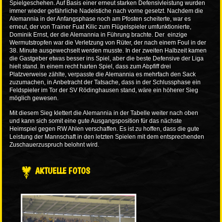
Spielgeschehen. Auf Basis einer erneut starken Defensivleistung wurden
immer wieder gefährliche Nadelstiche nach vorne gesetzt. Nachdem die
Alemannia in der Anfangsphase noch am Pfosten scheiterte, war es
erneut, der von Trainer Fuat Kilic zum Flügelspieler umfunktionierte,
Dominik Ernst, der die Alemannia in Führung brachte. Der einzige
Wermutstropfen war die Verletzung von Rüter, der nach einem Foul in der
38. Minute ausgewechselt werden musste. In der zweiten Halbzeit kamen
die Gastgeber etwas besser ins Spiel, aber die beste Defensive der Liga
hielt stand. In einem recht harten Spiel, dass zum Abpfiff drei
Platzverweise zählte, verpasste die Alemannia es mehrfach den Sack
zuzumachen, in Anbetracht der Tatsache, dass in der Schlussphase ein
Feldspieler im Tor der SV Rödinghausen stand, wäre ein höherer Sieg
möglich gewesen.
Mit diesem Sieg klettert die Alemannia in der Tabelle weiter nach oben
und kann sich somit eine gute Ausgangsposition für das nächste
Heimspiel gegen RW Ahlen verschaffen. Es ist zu hoffen, dass die gute
Leistung der Mannschaft in den letzten Spielen mit dem entsprechenden
Zuschauerzuspruch belohnt wird.
AKTUELLE FOTOS