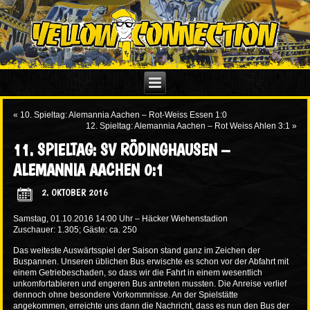
«
10. Spieltag: Alemannia Aachen – Rot-Weiss Essen 1:0
12. Spieltag: Alemannia Aachen – Rot Weiss Ahlen 3:1
»
11. SPIELTAG: SV RÖDINGHAUSEN –
ALEMANNIA AACHEN 0:1
2. OKTOBER 2016
Samstag, 01.10.2016 14:00 Uhr – Häcker Wiehenstadion
Zuschauer: 1.305; Gäste: ca. 250
Das weiteste Auswärtsspiel der Saison stand ganz im Zeichen der
Buspannen. Unseren üblichen Bus erwischte es schon vor der Abfahrt mit
einem Getriebeschaden, so dass wir die Fahrt in einem wesentlich
unkomfortableren und engeren Bus antreten mussten. Die Anreise verlief
dennoch ohne besondere Vorkommnisse. An der Spielstätte
angekommen, erreichte uns dann die Nachricht, dass es nun den Bus der