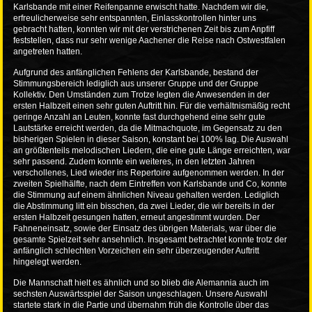
Karlsbande mit einer Reifenpanne erwischt hatte. Nachdem wir die,
erfreulicherweise sehr entspannten, Einlasskontrollen hinter uns
gebracht hatten, konnten wir mit der verstrichenen Zeit bis zum Anpfiff
feststellen, dass nur sehr wenige Aachener die Reise nach Ostwestfalen
angetreten hatten.
Aufgrund des anfänglichen Fehlens der Karlsbande, bestand der
Stimmungsbereich lediglich aus unserer Gruppe und der Gruppe
Kollektiv. Den Umständen zum Trotze legten die Anwesenden in der
ersten Halbzeit einen sehr guten Auftritt hin. Für die verhältnismäßig recht
geringe Anzahl an Leuten, konnte fast durchgehend eine sehr gute
Lautstärke erreicht werden, da die Mitmachquote, im Gegensatz zu den
bisherigen Spielen in dieser Saison, konstant bei 100% lag. Die Auswahl
an größtenteils melodischen Liedern, die eine gute Länge erreichten, war
sehr passend. Zudem konnte ein weiteres, in den letzten Jahren
verschollenes, Lied wieder ins Repertoire aufgenommen werden. In der
zweiten Spielhälfte, nach dem Eintreffen von Karlsbande und Co, konnte
die Stimmung auf einem ähnlichen Niveau gehalten werden. Lediglich
die Abstimmung litt ein bisschen, da zwei Lieder, die wir bereits in der
ersten Halbzeit gesungen hatten, erneut angestimmt wurden. Der
Fahneneinsatz, sowie der Einsatz des übrigen Materials, war über die
gesamte Spielzeit sehr ansehnlich. Insgesamt betrachtet konnte trotz der
anfänglich schlechten Vorzeichen ein sehr überzeugender Auftritt
hingelegt werden.
Die Mannschaft hielt es ähnlich und so blieb die Alemannia auch im
sechsten Auswärtsspiel der Saison ungeschlagen. Unsere Auswahl
startete stark in die Partie und übernahm früh die Kontrolle über das