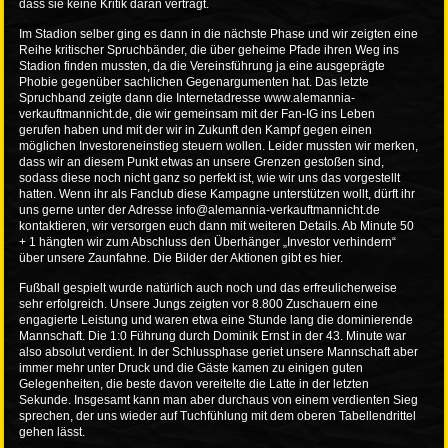
dass sie keine Kritik daran verträgt.
Im Stadion selber ging es dann in die nächste Phase und wir zeigten eine
Reihe kritischer Spruchbänder, die über geheime Pfade ihren Weg ins
Stadion finden mussten, da die Vereinsführung ja eine ausgeprägte
Phobie gegenüber sachlichen Gegenargumenten hat. Das letzte
Spruchband zeigte dann die Internetadresse
www.alemannia-
verkauftmannicht.de
, die wir gemeinsam mit der Fan-IG ins Leben
gerufen haben und mit der wir in Zukunft den Kampf gegen einen
möglichen Investoreneinstieg steuern wollen. Leider mussten wir merken,
dass wir an diesem Punkt etwas an unsere Grenzen gestoßen sind,
sodass diese noch nicht ganz so perfekt ist, wie wir uns das vorgestellt
hatten. Wenn ihr als Fanclub diese Kampagne unterstützen wollt, dürft ihr
uns gerne unter der Adresse
info@alemannia-verkauftmannicht.de
kontaktieren, wir versorgen euch dann mit weiteren Details. Ab Minute 50
+ 1 hängten wir zum Abschluss den Überhänger „Investor verhindern“
über unsere Zaunfahne. Die Bilder der Aktionen gibt es hier.
Fußball gespielt wurde natürlich auch noch und das erfreulicherweise
sehr erfolgreich. Unsere Jungs zeigten vor 8.800 Zuschauern eine
engagierte Leistung und waren etwa eine Stunde lang die dominierende
Mannschaft. Die 1:0 Führung durch Dominik Ernst in der 43. Minute war
also absolut verdient. In der Schlussphase geriet unsere Mannschaft aber
immer mehr unter Druck und die Gäste kamen zu einigen guten
Gelegenheiten, die beste davon vereitelte die Latte in der letzten
Sekunde. Insgesamt kann man aber durchaus von einem verdienten Sieg
sprechen, der uns wieder auf Tuchfühlung mit dem oberen Tabellendrittel
gehen lässt.