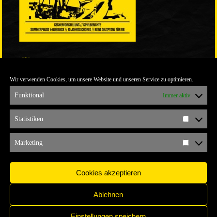
LINKS
Wir verwenden Cookies, um unsere Website und unseren Service zu optimieren.
ULTRABLOG DER YELLOW CONNECTION
ALEMANNIA VERKAUFT MAN NICHT
Funktional
Immer aktiv
ARCHIV
Statistiken
Statistik
ARCHIV
Marketing
Marketi
Cookies akzeptieren
Ablehnen
Einstellungen speichern