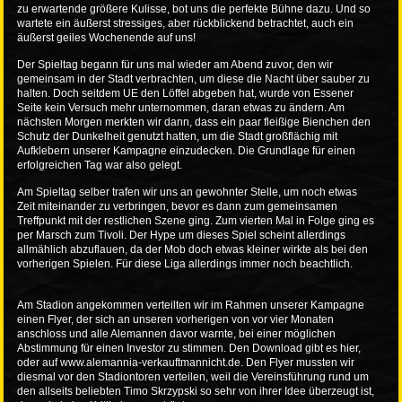
zu erwartende größere Kulisse, bot uns die perfekte Bühne dazu. Und so
wartete ein äußerst stressiges, aber rückblickend betrachtet, auch ein
äußerst geiles Wochenende auf uns!
Der Spieltag begann für uns mal wieder am Abend zuvor, den wir
gemeinsam in der Stadt verbrachten, um diese die Nacht über sauber zu
halten. Doch seitdem UE den Löffel abgeben hat, wurde von Essener
Seite kein Versuch mehr unternommen, daran etwas zu ändern. Am
nächsten Morgen merkten wir dann, dass ein paar fleißige Bienchen den
Schutz der Dunkelheit genutzt hatten, um die Stadt großflächig mit
Aufklebern unserer Kampagne einzudecken. Die Grundlage für einen
erfolgreichen Tag war also gelegt.
Am Spieltag selber trafen wir uns an gewohnter Stelle, um noch etwas
Zeit miteinander zu verbringen, bevor es dann zum gemeinsamen
Treffpunkt mit der restlichen Szene ging. Zum vierten Mal in Folge ging es
per Marsch zum Tivoli. Der Hype um dieses Spiel scheint allerdings
allmählich abzuflauen, da der Mob doch etwas kleiner wirkte als bei den
vorherigen Spielen. Für diese Liga allerdings immer noch beachtlich.
Am Stadion angekommen verteilten wir im Rahmen unserer Kampagne
einen Flyer, der sich an unseren vorherigen von vor vier Monaten
anschloss und alle Alemannen davor warnte, bei einer möglichen
Abstimmung für einen Investor zu stimmen. Den Download gibt es hier,
oder auf
www.alemannia-verkauftmannicht.de
. Den Flyer mussten wir
diesmal vor den Stadiontoren verteilen, weil die Vereinsführung rund um
den allseits beliebten Timo Skrzypski so sehr von ihrer Idee überzeugt ist,