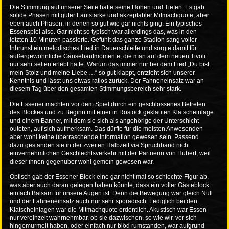
Die Stimmung auf unserer Seite hatte seine Höhen und Tiefen. Es gab
solide Phasen mit guter Lautstärke und akzeptabler Mitmachquote, aber
eben auch Phasen, in denen so gut wie gar nichts ging. Ein typisches
Essenspiel also. Gar nicht so typisch war allerdings das, was in den
letzten 10 Minuten passierte. Gefühlt das ganze Stadion sang voller
Inbrunst ein melodisches Lied in Dauerschleife und sorgte damit für
außergewöhnliche Gänsehautmomente, die man auf dem neuen Tivoli
nur sehr selten erlebt hatte. Warum das immer nur bei dem Lied „Du bist
mein Stolz und meine Liebe …“ so gut klappt, entzieht sich unserer
Kenntnis und lässt uns etwas ratlos zurück. Der Fahneneinsatz war an
diesem Tag über den gesamten Stimmungsbereich sehr stark.
Die Essener machten vor dem Spiel durch ein geschlossenes Betreten
des Blockes und zu Beginn mit einer in Rostock geklauten Klatscheinlage
und einem Banner, mit dem sie sich als angehörige der Unterschicht
outeten, auf sich aufmerksam. Das dürfte für die meisten Anwesenden
aber wohl keine überraschende Information gewesen sein. Passend
dazu gestanden sie in der zweiten Halbzeit via Spruchband nicht
einvernehmlichen Geschlechtsverkehr mit der Partnerin von Hubert, weil
dieser ihnen gegenüber wohl gemein gewesen war.
Optisch gab der Essener Block eine gar nicht mal so schlechte Figur ab,
was aber auch daran gelegen haben könnte, dass ein voller Gästeblock
einfach Balsam für unsere Augen ist. Denn die Bewegung war gleich Null
und der Fahneneinsatz auch nur sehr sporadisch. Lediglich bei den
Klatscheinlagen war die Mitmachquote ordentlich. Akustisch war Essen
nur vereinzelt wahrnehmbar, ob sie dazwischen, so wie wir, vor sich
hingemurmelt haben, oder einfach nur blöd rumstanden, war aufgrund