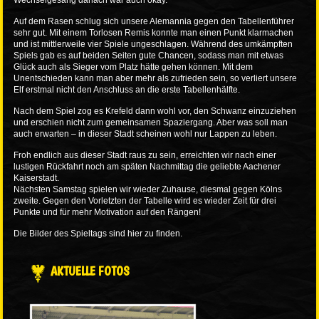
Wechselgesang danach war auch okay.
Auf dem Rasen schlug sich unsere Alemannia gegen den Tabellenführer
sehr gut. Mit einem Torlosen Remis konnte man einen Punkt klarmachen
und ist mittlerweile vier Spiele ungeschlagen. Während des umkämpften
Spiels gab es auf beiden Seiten gute Chancen, sodass man mit etwas
Glück auch als Sieger vom Platz hätte gehen können. Mit dem
Unentschieden kann man aber mehr als zufrieden sein, so verliert unsere
Elf erstmal nicht den Anschluss an die erste Tabellenhälfte.
Nach dem Spiel zog es Krefeld dann wohl vor, den Schwanz einzuziehen
und erschien nicht zum gemeinsamen Spaziergang. Aber was soll man
auch erwarten – in dieser Stadt scheinen wohl nur Lappen zu leben.
Froh endlich aus dieser Stadt raus zu sein, erreichten wir nach einer
lustigen Rückfahrt noch am späten Nachmittag die geliebte Aachener
Kaiserstadt.
Nächsten Samstag spielen wir wieder Zuhause, diesmal gegen Kölns
zweite. Gegen den Vorletzten der Tabelle wird es wieder Zeit für drei
Punkte und für mehr Motivation auf den Rängen!
Die Bilder des Spieltags sind
hier
zu finden.
AKTUELLE FOTOS