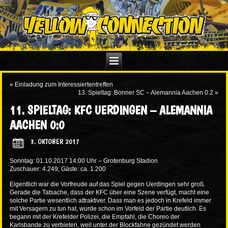
«
Einladung zum Interessiertentreffen
13. Spieltag: Bonner SC – Alemannia Aachen 0:2
»
11. SPIELTAG: KFC UERDINGEN – ALEMANNIA
AACHEN 0:0
3. OKTOBER 2017
Sonntag: 01.10.2017 14:00 Uhr –
Grotenburg Stadion
Zuschauer: 4.249; Gäste: ca. 1.200
Eigentlich war die Vorfreude auf das Spiel gegen Uerdingen sehr groß.
Gerade die Tatsache, dass der KFC über eine Szene verfügt, macht eine
solche Partie wesentlich attraktiver. Dass man es jedoch in Krefeld immer
mit Versagern zu tun hat, wurde schon im Vorfeld der Partie deutlich. Es
begann mit der Krefelder Polizei, die Empfahl, die Choreo der
Karlsbande zu verbieten, weil unter der Blockfahne gezündet werden