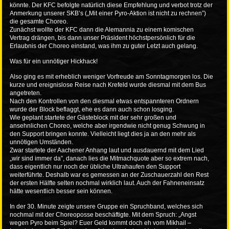
könnte. Der KFC befolgte natürlich diese Empfehlung und verbot trotz der
Anmerkung unserer SKB’s („Mit einer Pyro-Aktion ist nicht zu rechnen”)
die gesamte Choreo.
Zunächst wollte der KFC dann die Alemannia zu einem komischen
Vertrag drängen, bis dann unser Präsident höchstpersönlich für die
Erlaubnis der Choreo einstand, was ihm zu guter Letzt auch gelang.
Was für ein unnötiger Hickhack!
Also ging es mit erheblich weniger Vorfreude am Sonntagmorgen los. Die
kurze und ereignislose Reise nach Krefeld wurde diesmal mit dem Bus
angetreten.
Nach den Kontrollen von den diesmal etwas entspannteren Ordnern
wurde der Block beflaggt, ehe es dann auch schon losging.
Wie geplant startete der Gästeblock mit der sehr großen und
ansehnlichen Choreo, welche aber irgendwie nicht genug Schwung in
den Support bringen konnte. Vielleicht liegt dies ja an den mehr als
unnötigen Umständen.
Zwar startete der Aachener Anhang laut und ausdauernd mit dem Lied
„wir sind immer da”, danach lies die Mitmachquote aber so extrem nach,
dass eigentlich nur noch der übliche Ultrahaufen den Support
weiterführte. Deshalb war es gemessen an der Zuschauerzahl den Rest
der ersten Hälfte selten nochmal wirklich laut. Auch der Fahneneinsatz
hätte wesentlich besser sein können.
In der 30. Minute zeigte unsere Gruppe ein Spruchband, welches sich
nochmal mit der Choreoposse beschäftigte. Mit dem Spruch:
„
Angst
wegen Pyro beim Spiel? Euer Geld kommt doch eh vom Mikhail –