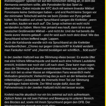
Investorlappen!” Spielten wir auf den komischen Vertrag an, in dem die
Alemannia versichern sollte, alle Pyrostrafen für das Spiel zu
übernehmen. Dabei müsste der KFC doch mit seinem Investor Mikhail
Ponomarev keine Geldsorgen haben – und erst Recht keine Sorgen vor
der minimalen Teilschuld welche sie beim Zünden von Pyro gehabt
hätten. Als Reaktion auf unser Spruchband sangen die Krefelder:
„
wenn
wir wollen, kaufen wir euch auf”. Die Jungs scheinen es wohl nicht
verstanden zu haben. Wenn hier jemand was kauft, dann ist es euer
russischer Großinvestor Mikhail – und nicht ihr. Und der hat bereits die
Seele eures Vereins gekauft – und ihr seid auch noch stolz drauf. Wie das
Spruchband schon treffend sagte: Lappen.
Auch die Karlsbande wandte sich via Spruchband an die Krefelder
Verantwortlichen:
„
Choreo nur gegen Unterschrift? In Krefeld versteht
man Fankultur nicht!” und
„
Hiermit bestätigen wir schriftlich… fickt euch!”
In der zweiten Halbzeit war die Stimmung etwas besser. Es wurde öfter
mal eine höhere Mitmachquote und damit auch eine höhere Lautstärke
erreicht, trotzdem war noch viel Luft nach oben. Zwar kann man sagen,
dass die Stimmung auf einem annehmbaren Niveau war, jedoch hätte
man sich bei so einer Masse an mitgereisten Fans wesentlich mehr
Motivation gewünscht. Vielleicht lag das ja auch an der teilweise eher
mittelmäßigen Liedauswahl, die ihrerseits ihren Teil zur Stimmung
beigetragen haben könnte. Der Wind sorgte dafür, dass der
Fahneneinsatz in der zweiten Halbzeit nicht viel besser wurde.
Krefeld machte akustisch nur ein bis zweimal auf sich aufmerksam.
Optisch fielen sie mit zwei Fahnen und Bewegung im unteren Bereich
des Blockes auf, sowie mit ihrem Spruchband gegen den DFB. Der