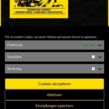
LINKS
Wir verwenden Cookies, um unsere Website und unseren Service zu optimieren.
ULTRABLOG DER YELLOW CONNECTION
ALEMANNIA VERKAUFT MAN NICHT
Funktional
Immer aktiv
ARCHIV
Statistiken
Statistik
ARCHIV
Marketing
Marketi
Cookies akzeptieren
Ablehnen
Einstellungen speichern
IMPRESSUM