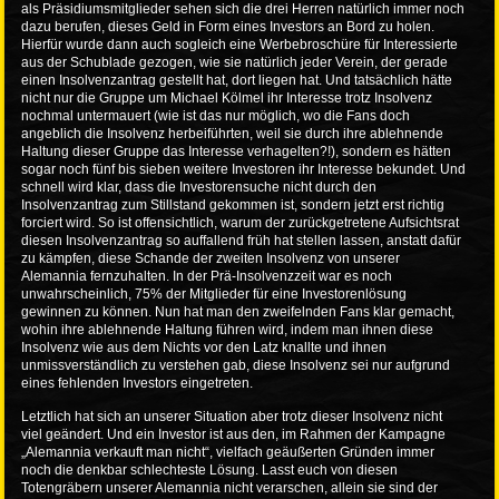
als Präsidiumsmitglieder sehen sich die drei Herren natürlich immer noch
dazu berufen, dieses Geld in Form eines Investors an Bord zu holen.
Hierfür wurde dann auch sogleich eine Werbebroschüre für Interessierte
aus der Schublade gezogen, wie sie natürlich jeder Verein, der gerade
einen Insolvenzantrag gestellt hat, dort liegen hat. Und tatsächlich hätte
nicht nur die Gruppe um Michael Kölmel ihr Interesse trotz Insolvenz
nochmal untermauert (wie ist das nur möglich, wo die Fans doch
angeblich die Insolvenz herbeiführten, weil sie durch ihre ablehnende
Haltung dieser Gruppe das Interesse verhagelten?!), sondern es hätten
sogar noch fünf bis sieben weitere Investoren ihr Interesse bekundet. Und
schnell wird klar, dass die Investorensuche nicht durch den
Insolvenzantrag zum Stillstand gekommen ist, sondern jetzt erst richtig
forciert wird. So ist offensichtlich, warum der zurückgetretene Aufsichtsrat
diesen Insolvenzantrag so auffallend früh hat stellen lassen, anstatt dafür
zu kämpfen, diese Schande der zweiten Insolvenz von unserer
Alemannia fernzuhalten. In der Prä-Insolvenzzeit war es noch
unwahrscheinlich, 75% der Mitglieder für eine Investorenlösung
gewinnen zu können. Nun hat man den zweifelnden Fans klar gemacht,
wohin ihre ablehnende Haltung führen wird, indem man ihnen diese
Insolvenz wie aus dem Nichts vor den Latz knallte und ihnen
unmissverständlich zu verstehen gab, diese Insolvenz sei nur aufgrund
eines fehlenden Investors eingetreten.
Letztlich hat sich an unserer Situation aber trotz dieser Insolvenz nicht
viel geändert. Und ein Investor ist aus den, im Rahmen der Kampagne
„Alemannia verkauft man nicht“, vielfach geäußerten Gründen immer
noch die denkbar schlechteste Lösung. Lasst euch von diesen
Totengräbern unserer Alemannia nicht verarschen, allein sie sind der