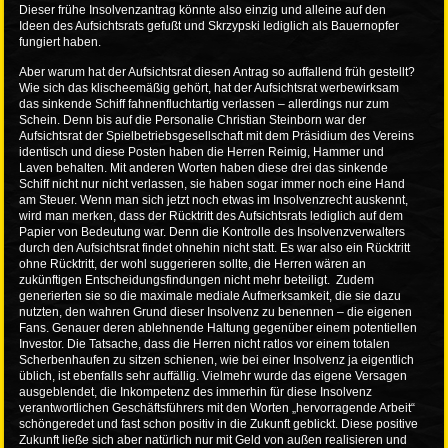
Dieser frühe Insolvenzantrag könnte also einzig und alleine auf den
Ideen des Aufsichtsrats gefußt und Skrzypski lediglich als Bauernopfer
fungiert haben.
Aber warum hat der Aufsichtsrat diesen Antrag so auffallend früh gestellt?
Wie sich das klischeemäßig gehört, hat der Aufsichtsrat werbewirksam
das sinkende Schiff fahnenfluchtartig verlassen – allerdings nur zum
Schein. Denn bis auf die Personalie Christian Steinborn war der
Aufsichtsrat der Spielbetriebsgesellschaft mit dem Präsidium des Vereins
identisch und diese Posten haben die Herren Reimig, Hammer und
Laven behalten. Mit anderen Worten haben diese drei das sinkende
Schiff nicht nur nicht verlassen, sie haben sogar immer noch eine Hand
am Steuer. Wenn man sich jetzt noch etwas im Insolvenzrecht auskennt,
wird man merken, dass der Rücktritt des Aufsichtsrats lediglich auf dem
Papier von Bedeutung war. Denn die Kontrolle des Insolvenzverwalters
durch den Aufsichtsrat findet ohnehin nicht statt. Es war also ein Rücktritt
ohne Rücktritt, der wohl suggerieren sollte, die Herren wären an
zukünftigen Entscheidungsfindungen nicht mehr beteiligt. Zudem
generierten sie so die maximale mediale Aufmerksamkeit, die sie dazu
nutzten, den wahren Grund dieser Insolvenz zu benennen – die eigenen
Fans. Genauer deren ablehnende Haltung gegenüber einem potentiellen
Investor. Die Tatsache, dass die Herren nicht ratlos vor einem totalen
Scherbenhaufen zu sitzen schienen, wie bei einer Insolvenz ja eigentlich
üblich, ist ebenfalls sehr auffällig. Vielmehr wurde das eigene Versagen
ausgeblendet, die Inkompetenz des immerhin für diese Insolvenz
verantwortlichen Geschäftsführers mit den Worten „hervorragende Arbeit“
schöngeredet und fast schon positiv in die Zukunft geblickt. Diese positive
Zukunft ließe sich aber natürlich nur mit Geld von außen realisieren und