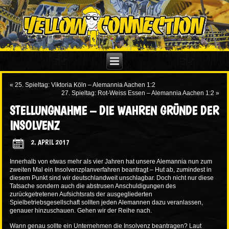
«
25. Spieltag: Viktoria Köln – Alemannia Aachen 1:2
27. Spieltag: Rot-Weiss Essen – Alemannia Aachen 1:2
»
STELLUNGNAHME – DIE WAHREN GRÜNDE DER
INSOLVENZ
2. APRIL 2017
Innerhalb von etwas mehr als vier Jahren hat unsere Alemannia nun zum
zweiten Mal ein Insolvenzplanverfahren beantragt – Hut ab, zumindest in
diesem Punkt sind wir deutschlandweit unschlagbar. Doch nicht nur diese
Tatsache sondern auch die abstrusen Anschuldigungen des
zurückgetretenen Aufsichtsrats der ausgegliederten
Spielbetriebsgesellschaft sollten jeden Alemannen dazu veranlassen,
genauer hinzuschauen. Gehen wir der Reihe nach.
Wann genau sollte ein Unternehmen die Insolvenz beantragen? Laut