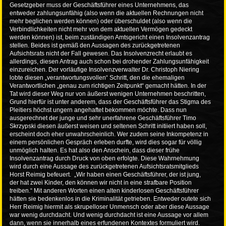
Gesetzgeber muss der Geschäftsführer eines Unternehmens, das
entweder zahlungsunfähig (also wenn die aktuellen Rechnungen nicht
mehr beglichen werden können) oder überschuldet (also wenn die
Verbindlichkeiten nicht mehr von dem aktuellen Vermögen gedeckt
werden können) ist, beim zuständigen Amtsgericht einen Insolvenzantrag
stellen. Beides ist gemäß den Aussagen des zurückgetretenen
Aufsichtsrats nicht der Fall gewesen. Das Insolvenzrecht erlaubt es
allerdings, diesen Antrag auch schon bei drohender Zahlungsunfähigkeit
einzureichen. Der vorläufige Insolvenzverwalter Dr. Christoph Niering
lobte diesen „verantwortungsvollen“ Schritt, den die ehemaligen
Verantwortlichen „genau zum richtigen Zeitpunkt“ gemacht hätten. In der
Tat wird dieser Weg nur von äußerst wenigen Unternehmen beschritten,
Grund hierfür ist unter anderem, dass der Geschäftsführer das Stigma des
Pleitiers höchst ungern angehaftet bekommen möchte. Dass nun
ausgerechnet der junge und sehr unerfahrene Geschäftsführer Timo
Skrzypski diesen äußerst weisen und seltenen Schritt initiiert haben soll,
erscheint doch eher unwahrscheinlich. Wer zudem seine Inkompetenz in
einem persönlichen Gespräch erleben durfte, wird dies sogar für völlig
unmöglich halten. Es hat also den Anschein, dass dieser frühe
Insolvenzantrag durch Druck von oben erfolgte. Diese Wahrnehmung
wird durch eine Aussage des zurückgetretenen Aufsichtsratsmitglieds
Horst Reimig befeuert. „Wir haben einen Geschäftsführer, der ist jung,
der hat zwei Kinder, den können wir nicht in eine strafbare Position
treiben.“ Mit anderen Worten einen alten kinderlosen Geschäftsführer
hätten sie bedenkenlos in die Kriminalität getrieben. Entweder outete sich
Herr Reimig hiermit als skrupelloser Unmensch oder aber diese Aussage
war wenig durchdacht. Und wenig durchdacht ist eine Aussage vor allem
dann, wenn sie innerhalb eines erfundenen Kontextes formuliert wird.