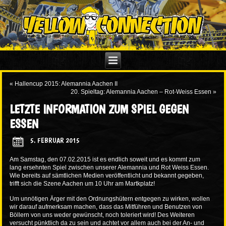
«
Hallencup 2015: Alemannia Aachen II
20. Spieltag: Alemannia Aachen – Rot-Weiss Essen
»
LETZTE INFORMATION ZUM SPIEL GEGEN
ESSEN
5. FEBRUAR 2015
Am Samstag, den 07.02.2015 ist es endlich soweit und es kommt zum
lang ersehnten Spiel zwischen unserer Alemannia und Rot Weiss Essen.
Wie bereits auf sämtlichen Medien veröffentlicht und bekannt gegeben,
trifft sich die Szene Aachen um 10 Uhr am Martkplatz!
Um unnötigen Ärger mit den Ordnungshütern entgegen zu wirken, wollen
wir darauf aufmerksam machen, dass das Mitführen und Benutzen von
Böllern von uns weder gewünscht, noch toleriert wird! Des Weiteren
versucht pünktlich da zu sein und achtet vor allem auch bei der An- und