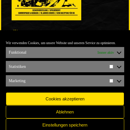
LINKS
Wir verwenden Cookies, um unsere Website und unseren Service zu optimieren.
ULTRABLOG DER YELLOW CONNECTION
ALEMANNIA VERKAUFT MAN NICHT
Funktional
Immer aktiv
ARCHIV
Statistiken
Statistik
ARCHIV
Marketing
Marketi
Cookies akzeptieren
Ablehnen
Einstellungen speichern
IMPRESSUM