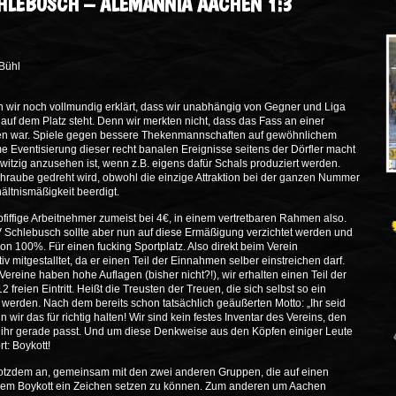
CHLEBUSCH – ALEMANNIA AACHEN 1:3
 Bühl
n wir noch vollmundig erklärt, dass wir unabhängig von Gegner und Liga
f dem Platz steht. Denn wir merkten nicht, dass das Fass an einer
ufen war. Spiele gegen bessere Thekenmannschaften auf gewöhnlichem
e Eventisierung dieser recht banalen Ereignisse seitens der Dörfler macht
 witzig anzusehen ist, wenn z.B. eigens dafür Schals produziert werden.
hraube gedreht wird, obwohl die einzige Attraktion bei der ganzen Nummer
hältnismäßigkeit beerdigt.
 pfiffige Arbeitnehmer zumeist bei 4€, in einem vertretbaren Rahmen also.
Schlebusch sollte aber nun auf diese Ermäßigung verzichtet werden und
n 100%. Für einen fucking Sportplatz. Also direkt beim Verein
iv mitgestalltet, da er einen Teil der Einnahmen selber einstreichen darf.
 Vereine haben hohe Auflagen (bisher nicht?!), wir erhalten einen Teil der
eien Eintritt. Heißt die Treusten der Treuen, die sich selbst so ein
 werden. Nach dem bereits schon tatsächlich geäußerten Motto: „Ihr seid
wir das für richtig halten! Wir sind kein festes Inventar des Vereins, den
s ihr gerade passt. Und um diese Denkweise aus den Köpfen einiger Leute
t: Boykott!
trotzdem an, gemeinsam mit den zwei anderen Gruppen, die auf einen
t dem Boykott ein Zeichen setzen zu können. Zum anderen um Aachen