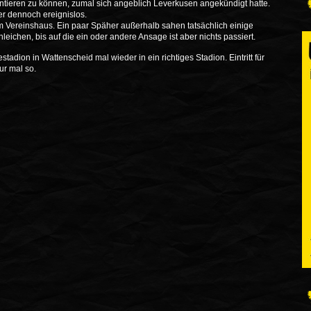
ntieren zu können, zumal sich angeblich Leverkusen angekündigt hatte.
er dennoch ereignislos.
im Vereinshaus. Ein paar Späher außerhalb sahen tatsächlich einige
eichen, bis auf die ein oder andere Ansage ist aber nichts passiert.
dion in Wattenscheid mal wieder in ein richtiges Stadion. Eintritt für
ur mal so.