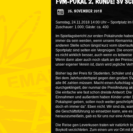
FVM-POKAL 2. RUNDE: SV S
26. NOVEMBER 2018
Samstag, 24.11.2018 14:00 Uhr – Sportplatz Im
Zuschauer: 1.000; Gäste: ca. 400
Im Spieltagsbericht zur ersten Pokalrunde habe
immer da sein werden, wenn unsere Alemannia au
anderen Stelle schon längst kurz vorm überla
Sportplatz sind selten ein Vergnügen. Die enorm
es nicht wirklich besser, auch wenn es teilweise
Wenn dann aber auch noch stark an der Preissc
unser eigener Verein ist, dann wird jegliche Ver
Bisher lag der Preis für Studenten, Schüler und
Bei dem Jahrhundertspiel gegen den großen SV 
alle 8€ zahlen müssen. Macht einen Aufschlag vo
durchgeklingelt, der nunmal die Preisfindung akt
Die einfache wie fast schon dreiste Antwort: Die
Einnahmen und außerdem haben Kinder unter 12 fr
Pokalspiel geben, sollen noch weiter geschröpft
doch eh immer da“. Eben nicht. Wir sind da, wann 
die Geschäftsführung so einsetzen kann, wie e
herauszumeißeln, gab es für uns nur eine Antwor
Die Reise gen Leverkusen traten wir natürlich 
Boykott verzichteten. Zum einen um vor Ort mi