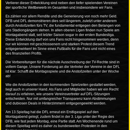
Verlierer dieser Entwicklung sind neben den tiefer spielenden Vereinen
der sportliche Wettbewerb im Gesamten und insbesondere wir Fans.
Es zählen vor allem Rendite und die Generierung von noch mehr Geld.
DFB und DFL demonstrieren dies seit längerem, zuletzt unter anderem
durch Anstoßzeiten fürs TV, die fundamental entgegen den Belangen von
uns Stadiongängern stehen. In allen oberen Ligen finden nun Spiele am
Montagabend statt, seit letzter Saison sogar in der ersten Bundesliga.
Diese Entwicklung darf von uns Fans nicht hingenommen werden, denn
nur wir können mit geschlossenem und starken Protest diesem Trend
entgegenwirken! Im Sinne eines Fußballs für die Fans und nicht eines
des finanziellen Profits.
Die Vorbereitungen für die nächste Ausschreibung der TV-Rechte sind in
vollem Gange. Unsere Forderung an die Vertreter der Vereine in der DFL
ist klar: Schafft die Montagsspiele und die Anstoßzeiten unter der Woche
ab!
Wie die Anstoßzeiten in den kommenden Spielzeiten gestaltet werden,
liegt auch in unserer Hand. Als Fans und Mitglieder haben wir ein Recht
darauf zu erfahren, wie unsere Vereinsvertreter auf DFL-Sitzungen
entscheiden. Nur mit umfangreicher Transparenz kann Abstimmungen
und dubiosen Deals in Hinterzimmern entgegengewirkt werden.
Am 13.Spieltag hat die DFL erneut ein Erstligaspiel auf den
Montagabend gelegt, zudem findet in der 3. Liga unter der Regie des
DFB, wie fast jeden Montag, eine Partie statt. Am Wochenende rund um
diesen Spieltag wird es daher zu bundesweiten Protesten in den