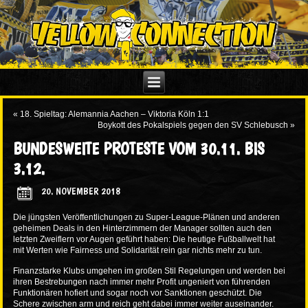
«
18. Spieltag: Alemannia Aachen – Viktoria Köln 1:1
Boykott des Pokalspiels gegen den SV Schlebusch
»
BUNDESWEITE PROTESTE VOM 30.11. BIS
3.12.
20. NOVEMBER 2018
Die jüngsten Veröffentlichungen zu Super-League-Plänen und anderen
geheimen Deals in den Hinterzimmern der Manager sollten auch den
letzten Zweiflern vor Augen geführt haben: Die heutige Fußballwelt hat
mit Werten wie Fairness und Solidarität rein gar nichts mehr zu tun.
Finanzstarke Klubs umgehen im großen Stil Regelungen und werden bei
ihren Bestrebungen nach immer mehr Profit ungeniert von führenden
Funktionären hofiert und sogar noch vor Sanktionen geschützt. Die
Schere zwischen arm und reich geht dabei immer weiter auseinander.