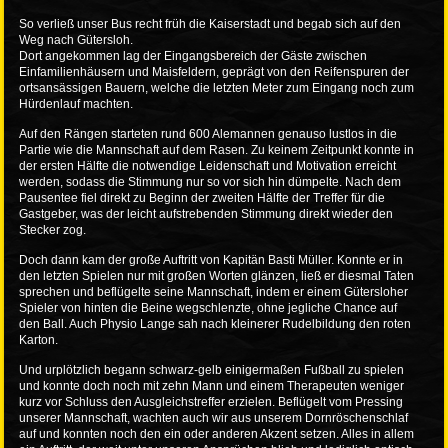
So verließ unser Bus recht früh die Kaiserstadt und begab sich auf den
Weg nach Gütersloh.
Dort angekommen lag der Eingangsbereich der Gäste zwischen
Einfamilienhäusern und Maisfeldern, geprägt von den Reifenspuren der
ortsansässigen Bauern, welche die letzten Meter zum Eingang noch zum
Hürdenlauf machten.
Auf den Rängen starteten rund 600 Alemannen genauso lustlos in die
Partie wie die Mannschaft auf dem Rasen. Zu keinem Zeitpunkt konnte in
der ersten Hälfte die notwendige Leidenschaft und Motivation erreicht
werden, sodass die Stimmung nur so vor sich hin dümpelte. Nach dem
Pausentee fiel direkt zu Beginn der zweiten Hälfte der Treffer für die
Gastgeber, was der leicht aufstrebenden Stimmung direkt wieder den
Stecker zog.
Doch dann kam der große Auftritt von Kapitän Basti Müller. Konnte er in
den letzten Spielen nur mit großen Worten glänzen, ließ er diesmal Taten
sprechen und beflügelte seine Mannschaft, indem er einem Gütersloher
Spieler von hinten die Beine wegschlenzte, ohne jegliche Chance auf
den Ball. Auch Physio Lange sah nach kleinerer Rudelbildung den roten
Karton.
Und urplötzlich begann schwarz-gelb einigermaßen Fußball zu spielen
und konnte doch noch mit zehn Mann und einem Therapeuten weniger
kurz vor Schluss den Ausgleichstreffer erzielen. Beflügelt vom Pressing
unserer Mannschaft, wachten auch wir aus unserem Dornröschenschlaf
auf und konnten noch den ein oder anderen Akzent setzen. Alles in allem