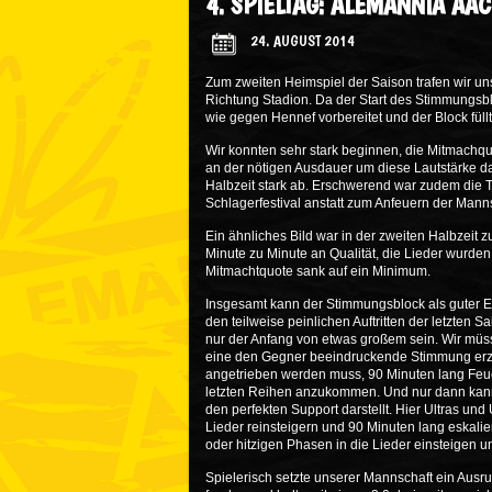
4. SPIELTAG: ALEMANNIA AA
24. AUGUST 2014
Zum zweiten Heimspiel der Saison trafen wir un
Richtung Stadion. Da der Start des Stimmungsblo
wie gegen Hennef vorbereitet und der Block füllt
Wir konnten sehr stark beginnen, die Mitmachquo
an der nötigen Ausdauer um diese Lautstärke da
Halbzeit stark ab. Erschwerend war zudem die T
Schlagerfestival anstatt zum Anfeuern der Manns
Ein ähnliches Bild war in der zweiten Halbzeit
Minute zu Minute an Qualität, die Lieder wurd
Mitmachtquote sank auf ein Minimum.
Insgesamt kann der Stimmungsblock als guter Er
den teilweise peinlichen Auftritten der letzten
nur der Anfang von etwas großem sein. Wir müs
eine den Gegner beeindruckende Stimmung erze
angetrieben werden muss, 90 Minuten lang Feuer
letzten Reihen anzukommen. Und nur dann kann 
den perfekten Support darstellt. Hier Ultras und 
Lieder reinsteigern und 90 Minuten lang eskali
oder hitzigen Phasen in die Lieder einsteigen u
Spielerisch setzte unserer Mannschaft ein Ausruf