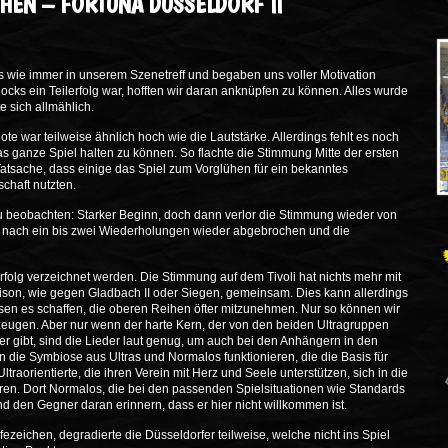
CHEN – FORTUNA DÜSSELDORF II
s wie immer in unserem Szenetreff und begaben uns voller Motivation
cks ein Teilerfolg war, hofften wir daran anknüpfen zu können. Alles wurde
e sich allmählich.
te war teilweise ähnlich hoch wie die Lautstärke. Allerdings fehlt es noch
s ganze Spiel halten zu können. So flachte die Stimmung Mitte der ersten
atsache, dass einige das Spiel zum Vorglühen für ein bekanntes
chaft nutzten.
 zu beobachten: Starker Beginn, doch dann verlor die Stimmung wieder von
en nach ein bis zwei Wiederholungen wieder abgebrochen und die
folg verzeichnet werden. Die Stimmung auf dem Tivoli hat nichts mehr mit
 Saison, wie gegen Gladbach II oder Siegen, gemeinsam. Dies kann allerdings
sen es schaffen, die oberen Reihen öfter mitzunehmen. Nur so können wir
ugen. Aber nur wenn der harte Kern, der von den beiden Ultragruppen
 gibt, sind die Lieder laut genug, um auch bei den Anhängern in den
die Symbiose aus Ultras und Normalos funktionieren, die die Basis für
Ultraorientierte, die ihren Verein mit Herz und Seele unterstützen, sich in die
eren. Dort Normalos, die bei den passenden Spielsituationen wie Standards
nd den Gegner daran erinnern, dass er hier nicht willkommen ist.
ezeichen, degradierte die Düsseldorfer teilweise, welche nicht ins Spiel