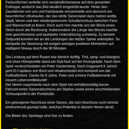
Partyvölkchen verteilte sich verständlicherweise auf dem gesamten
Erdhügel, wodurch das Bild deutlich eingetrübt wurde. Hinter den
Zaunfahnen von uns und Karlsbande versammelte sich dennoch ein
beachtlicher Ultrahaufen, der das letzte Saisonspiel dazu nutzen wollte,
Stadt, Verein und den wiedergewonnen Schulterschluss zwischen Fans
und Mannschaft zu feiern. Doch auch hier machte uns der Block einen
Strich durch die Rechnung. Insbesondere die Länge des Blocks machte
eine geschlossene und lautstarke Unterstützung schwierig. Zu keinem
Zeitpunkt konnten wir an die Leistungen der letzten Spiele anknüpfen. So
dümpelte die Stimmung mit einigen wenigen positiven Momenten auf
mäßigem Niveau durch die 90 Minuten.
Die Leistung auf dem Rasen war ähnlich dürftig. Trist, sang- und klanglos
und ohne Höhepunkte stand ein Null-Null auf der Anzeigetafel. Nach dem
Spiel verabschiedeten wir Peter Hackenberg. Nach insgesamt 8 Jahren
geht El Capitano von Bord und verabschiedet sich komplett von der
Fußballbühne. Danke für 8 Jahre, Peter und schöne Fußballerrente mit
neuem Lebensmittelpunkt!
Der Verein organisierte nach dem Spiel mit verhältnismäßig kurzer
Fahrzeit einen Saisonabschluss am Stadion sowie einen anschließenden
Schlusspunkt in der Pontstraße.
Ein gelungener Abschluss einer Saison, die zum Abschluss noch einmal
eindrucksvoll gezeigt hatte, welches Potential in diesem Verein steckt.
Die Bilder des Spieltags sind
hier
zu finden.