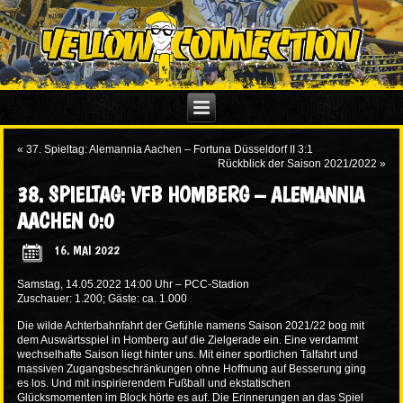
«
37. Spieltag: Alemannia Aachen – Fortuna Düsseldorf II 3:1
Rückblick der Saison 2021/2022
»
38. SPIELTAG: VFB HOMBERG – ALEMANNIA
AACHEN 0:0
16. MAI 2022
Samstag, 14.05.2022 14:00 Uhr – PCC-Stadion
Zuschauer: 1.200; Gäste: ca. 1.000
Die wilde Achterbahnfahrt der Gefühle namens Saison 2021/22 bog mit
dem Auswärtsspiel in Homberg auf die Zielgerade ein. Eine verdammt
wechselhafte Saison liegt hinter uns. Mit einer sportlichen Talfahrt und
massiven Zugangsbeschränkungen ohne Hoffnung auf Besserung ging
es los. Und mit inspirierendem Fußball und ekstatischen
Glücksmomenten im Block hörte es auf. Die Erinnerungen an das Spiel