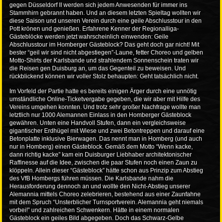
gegen Düsseldorf II werden sich jedem Anwesenden für immer ins
Stammhirn gebrannt haben. Und an diesem letzten Spieltag wollten wir
diese Saison und unseren Verein durch eine geile Abschlusstour in den
Pott krönen und genießen. Erfahrene Kenner der Regionalliga-
Gästeblöcke werden jetzt wahrscheinlich einwenden: Geile
Abschlusstour im Homberger Gästeblock? Das geht doch gar nicht! Mit
bester “geil wir sind nicht abgestiegen”-Laune, fetter Choreo und gelben
Motto-Shirts der Karlsbande und strahlendem Sonnenschein traten wir
die Reisen gen Duisburg an, um das Gegenteil zu beweisen. Und
rückblickend können wir voller Stolz behaupten: Geht tatsächlich nicht.
Im Vorfeld der Partie hatte es bereits einigen Ärger durch eine unnötig
umständliche Online-Ticketvergabe gegeben, die wir aber mit Hilfe des
Vereins umgehen konnten. Und trotz sehr großer Nachfrage wollte man
letztlich nur 1000 Alemannen Einlass in den Homberger Gästeblock
gewähren. Unten eine Handvoll Stufen, dann ein vergleichsweise
gigantischer Erdhügel mit Wiese und zwei Betontreppen und darauf eine
Betonplatte inklusive Bierwagen. Das nennt man in Homberg (und auch
nur in Homberg) einen Gästeblock. Gemäß dem Motto “Wenn kacke,
dann richtig kacke” kam ein Duisburger Liebhaber architektonischer
Raffinesse auf die Idee, zwischen die paar Stufen noch einen Zaun zu
klöppeln. Allein dieser “Gästeblock” hätte schon aus Prinzip zum Abstieg
des VfB Hombergs führen müssen. Die Karlsbande nahm die
Herausforderung dennoch an und wollte den Nicht-Abstieg unserer
Alemannia mittels Choreo zelebrieren, bestehend aus einer Zaunfahne
mit dem Spruch “Unsterblicher Turnsportverein. Alemannia geht niemals
vorbei!” und zahlreichen Schwenkern. Hätte in einem normalen
Gästeblock ein geiles Bild abgegeben. Doch das Schwarz-Gelbe