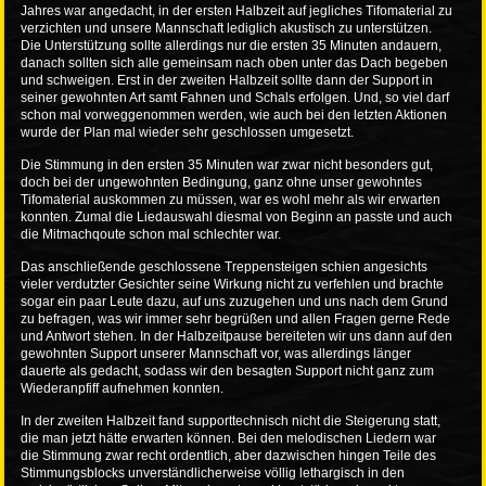
Jahres war angedacht, in der ersten Halbzeit auf jegliches Tifomaterial zu
verzichten und unsere Mannschaft lediglich akustisch zu unterstützen.
Die Unterstützung sollte allerdings nur die ersten 35 Minuten andauern,
danach sollten sich alle gemeinsam nach oben unter das Dach begeben
und schweigen. Erst in der zweiten Halbzeit sollte dann der Support in
seiner gewohnten Art samt Fahnen und Schals erfolgen. Und, so viel darf
schon mal vorweggenommen werden, wie auch bei den letzten Aktionen
wurde der Plan mal wieder sehr geschlossen umgesetzt.
Die Stimmung in den ersten 35 Minuten war zwar nicht besonders gut,
doch bei der ungewohnten Bedingung, ganz ohne unser gewohntes
Tifomaterial auskommen zu müssen, war es wohl mehr als wir erwarten
konnten. Zumal die Liedauswahl diesmal von Beginn an passte und auch
die Mitmachqoute schon mal schlechter war.
Das anschließende geschlossene Treppensteigen schien angesichts
vieler verdutzter Gesichter seine Wirkung nicht zu verfehlen und brachte
sogar ein paar Leute dazu, auf uns zuzugehen und uns nach dem Grund
zu befragen, was wir immer sehr begrüßen und allen Fragen gerne Rede
und Antwort stehen. In der Halbzeitpause bereiteten wir uns dann auf den
gewohnten Support unserer Mannschaft vor, was allerdings länger
dauerte als gedacht, sodass wir den besagten Support nicht ganz zum
Wiederanpfiff aufnehmen konnten.
In der zweiten Halbzeit fand supporttechnisch nicht die Steigerung statt,
die man jetzt hätte erwarten können. Bei den melodischen Liedern war
die Stimmung zwar recht ordentlich, aber dazwischen hingen Teile des
Stimmungsblocks unverständlicherweise völlig lethargisch in den