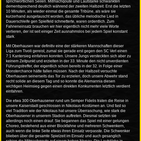
sprichwörtlichen Seilen. Mitmachqoute und Lautstärke schwankten
dementsprechend deutlich während der zweiten Halbzeit. Erst die letzten
10 Minuten, als wieder einmal die gesamte Tribüne, als wäre sie
kurzerhand ausgetauscht worden, das übliche melodische Lied in
Dauerschleife gen Spielfeld schmetterte, waren ordentlich. Zum
Fahneneinsatz brauchen wir hier eigentlich nicht mehr viele Worte
verlieren, der ist seit einiger Zeit ausnahmslos bei jedem Spiel konstant
stark.
Mit Oberhausen war definitiv eine der stärkeren Mannschaften dieser
Liga zum Tivoli gereist, zumal sie gerade erst gegen den SC Verl einen
7:1 Kantersieg einfahren konnten. Unsere Jungs versteckten sich aber zu
keinem Zeitpunkt und erzielten in der 33. Minute den nicht unverdienten
Führungstreffer, der eigentlich schon bereits in der 32. in Folge einer
Monsterchance hätte fallen müssen. Nach der Halbzeit versuchte
Oberhausen seinerseits das Tor zu erzielen, doch unsere Abwehr stand
recht solide an diesem Tag und so konnte die Alemannia diesen
wichtigen Heimsieg gegen einen direkten Konkurrenten letztlich verdient
einfahren.
Die etwa 300 Oberhausener rund um Semper Fidelis traten die Reise in
unsere Kaiserstadt geschlossen in Nikolaus-Kostümen an. Und fast so
viel Tradition wie der Nikolaus hat unsere Überraschung, wie stark die
Oberhausener in unserem Stadion auftreten. Diesmal setzten sie
allerdings noch einen drauf. Sie begannen das Spiel mit einer gelungen
Choreo, bestehend aus einer Blockfahne und mehreren Schwenkern,
auch wenn die linke Seite etwas ihren Einsatz verpasste. Die Schwenker
blieben über die gesamte Spielzeit im Einsatz und auch gesanglich