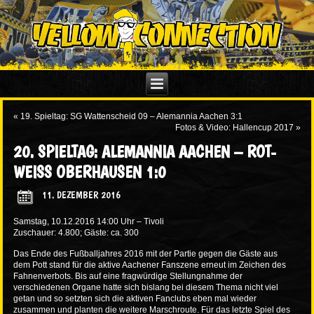
«
19. Spieltag: SG Wattenscheid 09 – Alemannia Aachen 3:1
Fotos & Video: Hallencup 2017
»
20. SPIELTAG: ALEMANNIA AACHEN – ROT-
WEISS OBERHAUSEN 1:0
11. DEZEMBER 2016
Samstag, 10.12.2016 14:00 Uhr – Tivoli
Zuschauer: 4.800; Gäste: ca. 300
Das Ende des Fußballjahres 2016 mit der Partie gegen die Gäste aus
dem Pott stand für die aktive Aachener Fanszene erneut im Zeichen des
Fahnenverbots. Bis auf eine fragwürdige Stellungnahme der
verschiedenen Organe hatte sich bislang bei diesem Thema nicht viel
getan und so setzten sich die aktiven Fanclubs eben mal wieder
zusammen und planten die weitere Marschroute. Für das letzte Spiel des