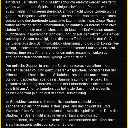
ein starke Lautstärke und gute Mitmachquote erreicht werden. Allerding
gab es während des Spiels auch einige schwächere Phasen, wo
ausschließlich in unserem Bereich Alarm gemacht wurde. Zudem wurden
gerade zu Beginn zu viele Lieder in kürzester Zeit von oben angestimmt,
sodass eine durchgehende Lautstärke kaum möglich war. Diese Phase
wurde allerdings schnell überwunden, so konnten wir bereits nach etwa
sieben Minuten ein melodisches Lied für bestimmt fünf Minuten ungestört
durchziehen. Insgesamt hat sich der Eindruck aus den letzten Spielen der
vorherigen Saison bestätigt, dass die obere Tribünenhälfte den Großteil
der Lieder aus dem Stimmungsblock übernimmt und dadurch konnte, wie
gesagt, in solchen Momenten eine beeindruckende Lautstärke erreicht
werden. Eine erste Annäherung für ein gutes zusammenwirken der
Tribunenhälften scheint damit gelegt worden zu sein.
Der optische Support in unserem Bereich entsprach vor allem in der
zweiten Halbzeit voll und ganz unseren Ansprüchen. Höchstens bei der
Mitmachqoute hinsichtlich des Schaleinsatzes besteht noch etwas
Steigerungspotential, aber das ist Jammern auf hohem Niveau. Im
gesamten Stimmungsbereich konnte der Fahneneinsatz nicht an das
gute Bild aus Ahlen anknüpfen, das lief letzte Saison noch wesentlich
besser. Aber war ja auch erst der erste Heimspieltag.
Im Gästeblock fanden sich wesentlich weniger schlecht erzogene
Aachener ein als noch beim letzten Spiel. Und das obwohl die Erste
Mannschaft der Gladbacher diesmal bekanntlich spielfrei hatte. Dass die
Gladbacher Szene nicht anzutreffen war, kam allerdings nicht
überraschend, da ihre Vereinsliebe ja bekanntermaßen nicht über ihre
Erste hinausgeht, selbst bei solchen Spielen.