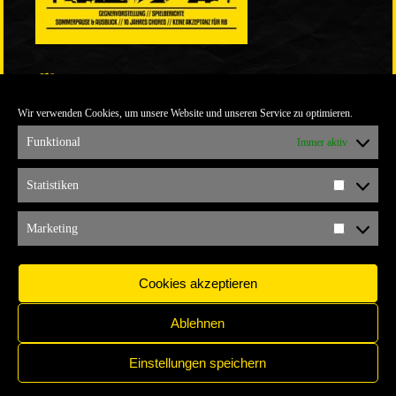
LINKS
Wir verwenden Cookies, um unsere Website und unseren Service zu optimieren.
ULTRABLOG DER YELLOW CONNECTION
ALEMANNIA VERKAUFT MAN NICHT
Funktional
Immer aktiv
ARCHIV
Statistiken
Statistik
ARCHIV
Marketing
Marketi
Cookies akzeptieren
Ablehnen
Einstellungen speichern
IMPRESSUM
COPYRIGHT © 2017 YELLOW CONNECTION