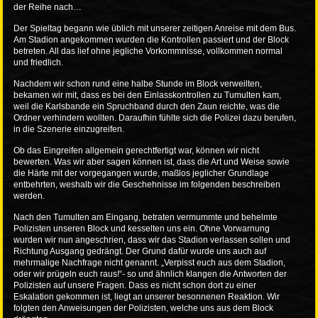
der Reihe nach…
Der Spieltag begann wie üblich mit unserer zeitigen Anreise mit dem Bus.
Am Stadion angekommen wurden die Kontrollen passiert und der Block
betreten. All das lief ohne jegliche Vorkommnisse, vollkommen normal
und friedlich.
Nachdem wir schon rund eine halbe Stunde im Block verweilten,
bekamen wir mit, dass es bei den Einlasskontrollen zu Tumulten kam,
weil die Karlsbande ein Spruchband durch den Zaun reichte, was die
Ordner verhindern wollten. Daraufhin fühlte sich die Polizei dazu berufen,
in die Szenerie einzugreifen.
Ob das Eingreifen allgemein gerechtfertigt war, können wir nicht
bewerten. Was wir aber sagen können ist, dass die Art und Weise sowie
die Härte mit der vorgegangen wurde, maßlos jeglicher Grundlage
entbehrten, weshalb wir die Geschehnisse im folgenden beschreiben
werden.
Nach den Tumulten am Eingang, betraten vermummte und behelmte
Polizisten unseren Block und kesselten uns ein. Ohne Vorwarnung
wurden wir nun angeschrien, dass wir das Stadion verlassen sollen und
Richtung Ausgang gedrängt. Der Grund dafür wurde uns auch auf
mehrmalige Nachfrage nicht genannt. „Verpisst euch aus dem Stadion,
oder wir prügeln euch raus!“- so und ähnlich klangen die Antworten der
Polizisten auf unsere Fragen. Dass es nicht schon dort zu einer
Eskalation gekommen ist, liegt an unserer besonnenen Reaktion. Wir
folgten den Anweisungen der Polizisten, welche uns aus dem Block