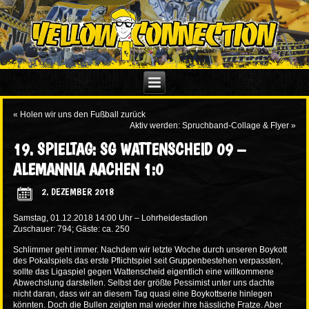
«
Holen wir uns den Fußball zurück
Aktiv werden: Spruchband-Collage & Flyer
»
19. SPIELTAG: SG WATTENSCHEID 09 –
ALEMANNIA AACHEN 1:0
2. DEZEMBER 2018
Samstag, 01.12.2018 14:00 Uhr – Lohrheidestadion
Zuschauer: 794; Gäste: ca. 250
Schlimmer geht immer. Nachdem wir letzte Woche durch unseren Boykott
des Pokalspiels das erste Pflichtspiel seit Gruppenbestehen verpassten,
sollte das Ligaspiel gegen Wattenscheid eigentlich eine willkommene
Abwechslung darstellen. Selbst der größte Pessimist unter uns dachte
nicht daran, dass wir an diesem Tag quasi eine Boykottserie hinlegen
könnten. Doch die Bullen zeigten mal wieder ihre hässliche Fratze. Aber