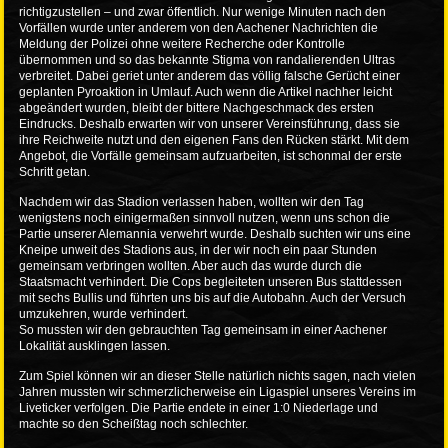
richtigzustellen – und zwar öffentlich. Nur wenige Minuten nach den
Vorfällen wurde unter anderem von den Aachener Nachrichten die
Meldung der Polizei ohne weitere Recherche oder Kontrolle
übernommen und so das bekannte Stigma von randalierenden Ultras
verbreitet. Dabei geriet unter anderem das völlig falsche Gerücht einer
geplanten Pyroaktion in Umlauf. Auch wenn die Artikel nachher leicht
abgeändert wurden, bleibt der bittere Nachgeschmack des ersten
Eindrucks. Deshalb erwarten wir von unserer Vereinsführung, dass sie
ihre Reichweite nutzt und den eigenen Fans den Rücken stärkt. Mit dem
Angebot, die Vorfälle gemeinsam aufzuarbeiten, ist schonmal der erste
Schritt getan.
Nachdem wir das Stadion verlassen haben, wollten wir den Tag
wenigstens noch einigermaßen sinnvoll nutzen, wenn uns schon die
Partie unserer Alemannia verwehrt wurde. Deshalb suchten wir uns eine
Kneipe unweit des Stadions aus, in der wir noch ein paar Stunden
gemeinsam verbringen wollten. Aber auch das wurde durch die
Staatsmacht verhindert. Die Cops begleiteten unseren Bus stattdessen
mit sechs Bullis und führten uns bis auf die Autobahn. Auch der Versuch
umzukehren, wurde verhindert.
So mussten wir den gebrauchten Tag gemeinsam in einer Aachener
Lokalität ausklingen lassen.
Zum Spiel können wir an dieser Stelle natürlich nichts sagen, nach vielen
Jahren mussten wir schmerzlicherweise ein Ligaspiel unseres Vereins im
Liveticker verfolgen. Die Partie endete in einer 1:0 Niederlage und
machte so den Scheißtag noch schlechter.