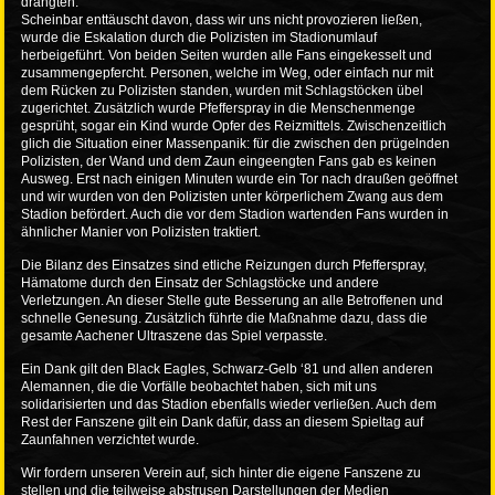
drängten.
Scheinbar enttäuscht davon, dass wir uns nicht provozieren ließen,
wurde die Eskalation durch die Polizisten im Stadionumlauf
herbeigeführt. Von beiden Seiten wurden alle Fans eingekesselt und
zusammengepfercht. Personen, welche im Weg, oder einfach nur mit
dem Rücken zu Polizisten standen, wurden mit Schlagstöcken übel
zugerichtet. Zusätzlich wurde Pfefferspray in die Menschenmenge
gesprüht, sogar ein Kind wurde Opfer des Reizmittels. Zwischenzeitlich
glich die Situation einer Massenpanik: für die zwischen den prügelnden
Polizisten, der Wand und dem Zaun eingeengten Fans gab es keinen
Ausweg. Erst nach einigen Minuten wurde ein Tor nach draußen geöffnet
und wir wurden von den Polizisten unter körperlichem Zwang aus dem
Stadion befördert. Auch die vor dem Stadion wartenden Fans wurden in
ähnlicher Manier von Polizisten traktiert.
Die Bilanz des Einsatzes sind etliche Reizungen durch Pfefferspray,
Hämatome durch den Einsatz der Schlagstöcke und andere
Verletzungen. An dieser Stelle gute Besserung an alle Betroffenen und
schnelle Genesung. Zusätzlich führte die Maßnahme dazu, dass die
gesamte Aachener Ultraszene das Spiel verpasste.
Ein Dank gilt den Black Eagles, Schwarz-Gelb ‘81 und allen anderen
Alemannen, die die Vorfälle beobachtet haben, sich mit uns
solidarisierten und das Stadion ebenfalls wieder verließen. Auch dem
Rest der Fanszene gilt ein Dank dafür, dass an diesem Spieltag auf
Zaunfahnen verzichtet wurde.
Wir fordern unseren Verein auf, sich hinter die eigene Fanszene zu
stellen und die teilweise abstrusen Darstellungen der Medien