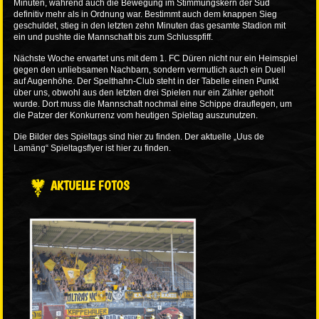
Minuten, während auch die Bewegung im Stimmungskern der Süd
definitiv mehr als in Ordnung war. Bestimmt auch dem knappen Sieg
geschuldet, stieg in den letzten zehn Minuten das gesamte Stadion mit
ein und pushte die Mannschaft bis zum Schlusspfiff.
Nächste Woche erwartet uns mit dem 1. FC Düren nicht nur ein Heimspiel
gegen den unliebsamen Nachbarn, sondern vermutlich auch ein Duell
auf Augenhöhe. Der Spelthahn-Club steht in der Tabelle einen Punkt
über uns, obwohl aus den letzten drei Spielen nur ein Zähler geholt
wurde. Dort muss die Mannschaft nochmal eine Schippe drauflegen, um
die Patzer der Konkurrenz vom heutigen Spieltag auszunutzen.
Die Bilder des Spieltags sind
hier
zu finden. Der aktuelle „Uus de
Lamäng“ Spieltagsflyer ist
hier
zu finden.
AKTUELLE FOTOS