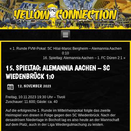
«
1. Runde FVM-Pokal: SC Hilal-Maroc Bergheim – Alemannia Aachen
0:10
16. Spieltag: Alemannia Aachen – 1. FC Düren 2:1
»
15. SPIELTAG: ALEMANNIA AACHEN – SC
WIEDENBRÜCK 1:0
12. NOVEMBER 2023
Freitag, 10.11.2023 19:30 Uhr – Tivoli
Zuschauer: 11.600; Gäste: ca. 40
Auf die erfolgreiche 1. Runde im Mittelrheinpokal folgte das zweite
Heimspiel von dreien in Folge gegen den SC Wiedenbrück. Nach der
desaströsen Niederlage in Bocholt lag es also heute an der Mannschaft
auf dem Platz, auch in der Liga Wiedergutmachung zu leisten.