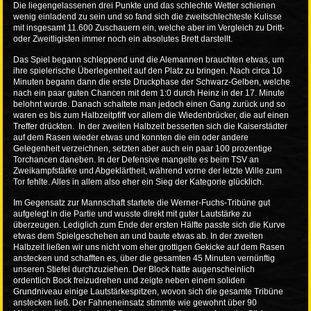
Die liegengelassenen drei Punkte und das schlechte Wetter schienen
wenig einladend zu sein und so fand sich die zweitschlechteste Kulisse
mit insgesamt 11.600 Zuschauern ein, welche aber im Vergleich zu Dritt-
oder Zweitligisten immer noch ein absolutes Brett darstellt.
Das Spiel begann schleppend und die Alemannen brauchten etwas, um
ihre spielerische Überlegenheit auf den Platz zu bringen. Nach circa 10
Minuten begann dann die erste Druckphase der Schwarz-Gelben, welche
nach ein paar guten Chancen mit dem 1:0 durch Heinz in der 17. Minute
belohnt wurde. Danach schaltete man jedoch einen Gang zurück und so
waren es bis zum Halbzeitpfiff vor allem die Wiedenbrücker, die auf einen
Treffer drückten. In der zweiten Halbzeit besserten sich die Kaiserstädter
auf dem Rasen wieder etwas und konnten die ein oder andere
Gelegenheit verzeichnen, setzten aber auch ein paar 100 prozentige
Torchancen daneben. In der Defensive mangelte es beim TSV an
Zweikampfstärke und Abgeklärtheit, während vorne der letzte Wille zum
Tor fehlte. Alles in allem also eher ein Sieg der Kategorie glücklich.
Im Gegensatz zur Mannschaft startete die Werner-Fuchs-Tribüne gut
aufgelegt in die Partie und wusste direkt mit guter Lautstärke zu
überzeugen. Lediglich zum Ende der ersten Hälfte passte sich die Kurve
etwas dem Spielgeschehen an und baute etwas ab. In der zweiten
Halbzeit ließen wir uns nicht vom eher grottigen Gekicke auf dem Rasen
anstecken und schafften es, über die gesamten 45 Minuten vernünftig
unseren Stiefel durchzuziehen. Der Block hatte augenscheinlich
ordentlich Bock freizudrehen und zeigte neben einem soliden
Grundniveau einige Lautstärkespitzen, wovon sich die gesamte Tribüne
anstecken ließ. Der Fahneneinsatz stimmte wie gewohnt über 90