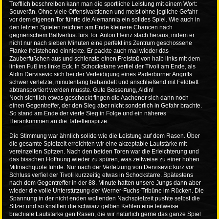
Trefflich beschreiben kann man die sportliche Leistung mit einem Wort:
Souverän. Ohne viele Offensivaktionen und meist ohne jegliche Gefahr
vor dem eigenen Tor führte die Alemannia ein solides Spiel. Wie auch in
den letzten Spielen reichten am Ende kleinere Chancen nach
gegnerischem Ballverlust fürs Tor. Anton Heinz stach heraus, indem er
nicht nur nach sieben Minuten eine perfekt ins Zentrum geschossene
Flanke freistehend einnickte. Er packte auch mal wieder das
Zauberfüßchen aus und schlenzte einen Freistoß von halb links mit dem
linken Fuß ins linke Eck. In Schockstarre verfiel der Tivoli am Ende, als
Aldin Dervisevic sich bei der Verteidigung eines Paderborner Angriffs
schwer verletzte, minutenlang behandelt und anschließend mit Feldbett
abtransportiert werden musste. Gute Besserung, Aldin!
Noch sichtlich etwas geschockt fingen die Aachener sich dann noch
einen Gegentreffer, der den Sieg aber nicht sonderlich in Gefahr brachte.
So stand am Ende der vierte Sieg in Folge und ein näheres
Herankommen an die Tabellenspitze.
Die Stimmung war ähnlich solide wie die Leistung auf dem Rasen. Über
die gesamte Spielzeit erreichten wir eine akzeptable Lautstärke mit
vereinzelten Spitzen. Nach den beiden Toren war die Erleichterung und
das bisschen Hoffnung wieder zu spüren, was zeitweise zu einer hohen
Mitmachquote führte. Nur nach der Verletzung von Dervisevic kurz vor
Schluss verfiel der Tivoli kurzzeitig etwas in Schockstarre. Spätestens
nach dem Gegentreffer in der 88. Minute hatten unsere Jungs dann aber
wieder die volle Unterstützung der Werner-Fuchs-Tribüne im Rücken. Die
Spannung in der nicht enden wollenden Nachspielzeit pushte selbst die
Sitzer und so knallten die schwarz gelben Kehlen eine teilweise
brachiale Lautstärke gen Rasen, die wir natürlich gerne das ganze Spiel