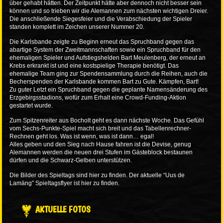
über gehabt hätten. Der Zeitpunkt hätte aber dennoch nicht besser sein
können und so trieben wir die Alemannen zum nächsten wichtigen Dreier.
Die anschließende Siegesfeier und die Verabschiedung der Spieler
standen komplett im Zeichen unserer Nummer 20.
Die Karlsbande zeigte zu Beginn erneut das Spruchband gegen das
abartige System der Zweitmannschaften sowie ein Spruchband für den
ehemaligen Spieler und Aufstiegshelden Bart Meulenberg, der erneut an
Krebs erkrankt ist und eine kostspielige Therapie benötigt. Das
ehemalige Team ging zur Spendensammlung durch die Reihen, auch die
Becherspenden der Karlsbande kommen Bart zu Gute. Kämpfen, Bart!
Zu guter Letzt ein Spruchband gegen die geplante Namensänderung des
Erzgebirgsstadions, wofür zum Erhalt eine Crowd-Funding-Aktion
gestartet wurde.
Zum Spitzenreiter aus Bocholt geht es dann nächste Woche. Das Gefühl
vom Sechs-Punkte-Spiel macht sich breit und das Tabellenrechner-
Rechnen geht los. Was ist wenn, was ist dann… egal!
Alles geben und den Sieg nach Hause fahren ist die Devise, genug
Alemannen werden die neuen drei Stufen im Gästeblock bestaunen
dürfen und die Schwarz-Gelben unterstützen.
Die Bilder des Spieltags sind
hier
zu finden. Der aktuelle “Uus de
Lamäng” Spieltagsflyer ist
hier
zu finden.
AKTUELLE FOTOS