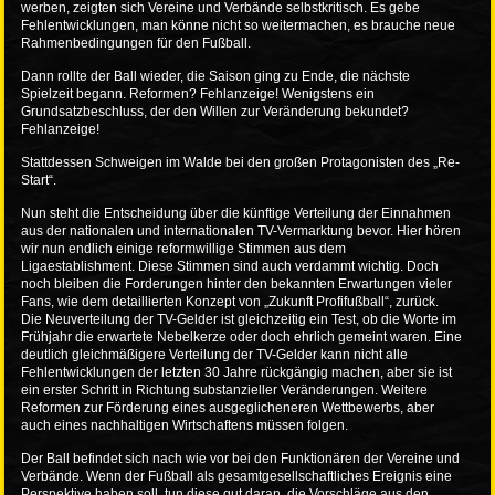
werben, zeigten sich Vereine und Verbände selbstkritisch. Es gebe
Fehlentwicklungen, man könne nicht so weitermachen, es brauche neue
Rahmenbedingungen für den Fußball.
Dann rollte der Ball wieder, die Saison ging zu Ende, die nächste
Spielzeit begann. Reformen? Fehlanzeige! Wenigstens ein
Grundsatzbeschluss, der den Willen zur Veränderung bekundet?
Fehlanzeige!
Stattdessen Schweigen im Walde bei den großen Protagonisten des „Re-
Start“.
Nun steht die Entscheidung über die künftige Verteilung der Einnahmen
aus der nationalen und internationalen TV-Vermarktung bevor. Hier hören
wir nun endlich einige reformwillige Stimmen aus dem
Ligaestablishment. Diese Stimmen sind auch verdammt wichtig. Doch
noch bleiben die Forderungen hinter den bekannten Erwartungen vieler
Fans, wie dem detaillierten Konzept von „Zukunft Profifußball“, zurück.
Die Neuverteilung der TV-Gelder ist gleichzeitig ein Test, ob die Worte im
Frühjahr die erwartete Nebelkerze oder doch ehrlich gemeint waren. Eine
deutlich gleichmäßigere Verteilung der TV-Gelder kann nicht alle
Fehlentwicklungen der letzten 30 Jahre rückgängig machen, aber sie ist
ein erster Schritt in Richtung substanzieller Veränderungen. Weitere
Reformen zur Förderung eines ausgeglicheneren Wettbewerbs, aber
auch eines nachhaltigen Wirtschaftens müssen folgen.
Der Ball befindet sich nach wie vor bei den Funktionären der Vereine und
Verbände. Wenn der Fußball als gesamtgesellschaftliches Ereignis eine
Perspektive haben soll, tun diese gut daran, die Vorschläge aus den