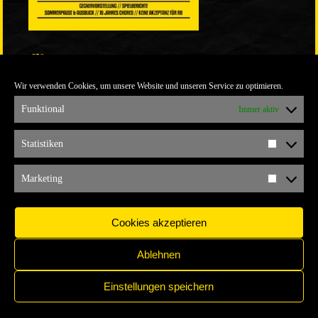
LINKS
Wir verwenden Cookies, um unsere Website und unseren Service zu optimieren.
ULTRABLOG DER YELLOW CONNECTION
ALEMANNIA VERKAUFT MAN NICHT
Funktional
Immer aktiv
ARCHIV
Statistiken
Statistik
ARCHIV
Marketing
Marketi
Cookies akzeptieren
Ablehnen
Einstellungen speichern
IMPRESSUM
COPYRIGHT © 2017 YELLOW CONNECTION