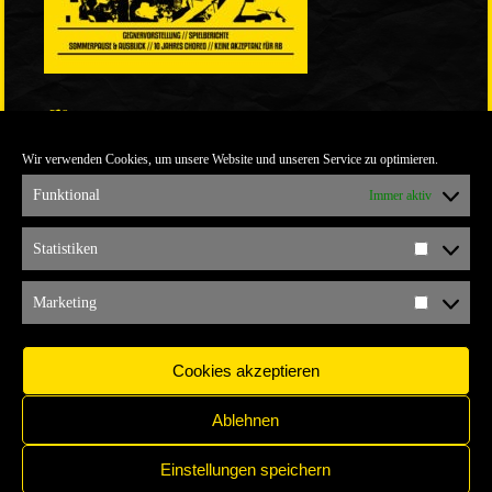
LINKS
Wir verwenden Cookies, um unsere Website und unseren Service zu optimieren.
ULTRABLOG DER YELLOW CONNECTION
ALEMANNIA VERKAUFT MAN NICHT
Funktional
Immer aktiv
ARCHIV
Statistiken
Statistik
ARCHIV
Marketing
Marketi
Cookies akzeptieren
Ablehnen
Einstellungen speichern
IMPRESSUM