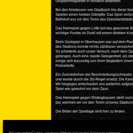
Gruppenmitglieder in Isolation befanden.
Bei den Amateuren von Gladbach riss diese Se
Spielen einen herben Dämpfer. Das Spiel verb
Bahnhof aus vor den Toren des Grenzlandstadi
Das Heimspiel gegen Lotte bot das gewohnte Bil
wichtige Punkte im Duell mit einem direkten Ko
Beim Gastspiel in Oberhausen war auf dem Rase
des Stadions konnte nichts zählbares verzeichne
So scheiterte auch unser Versuch, nach dem Sp
gelangen. Auch eine zweite Gelegenheit, als di
einige sich kurzzeitig von ihren Begleitern löse
Polizeikette.
Ein Zurückdrehen der Beschränkungsschraube e
und wurde durch die 3G-Regel ersetzt. Die Karl
Wir hingegen entschieden uns weiterhin aufgr
Spiel wie gewohnt vor dem Zaun.
Das Heimspiel gegen Rödinghausen stellt nach 
dar, welches wir vor den Toren unseres Stadion
Die Bilder der Spieltage sind
hier
zu finden.