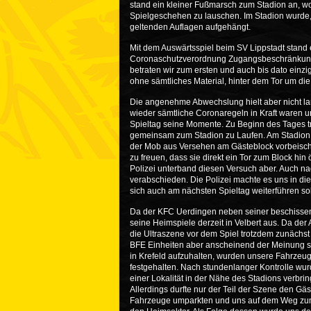
stand ein kleiner Fußmarsch zum Stadion an, wo 
Spielgeschehen zu lauschen. Im Stadion wurde,
geltenden Auflagen aufgehängt.
Mit dem Auswärtsspiel beim SV Lippstadt stand
Coronaschutzverordnung Zugangsbeschränkungen
betraten wir zum ersten und auch bis dato einzi
ohne sämtliches Material, hinter dem Tor um die
Die angenehme Abwechslung hielt aber nicht 
wieder sämtliche Coronaregeln in Kraft waren u
Spieltag seine Momente. Zu Beginn des Tages tr
gemeinsam zum Stadion zu Laufen. Am Stadion 
der Mob aus Versehen am Gästeblock vorbeisch
zu freuen, dass sie direkt ein Tor zum Block hi
Polizei unterband diesen Versuch aber. Auch n
verabschieden. Die Polizei machte es uns in die
sich auch am nächsten Spieltag weiterführen sol
Da der KFC Uerdingen neben seiner beschissene
seine Heimspiele derzeit in Velbert aus. Da der
die Ultraszene vor dem Spiel trotzdem zunächst
BFE Einheiten aber anscheinend der Meinung s
in Krefeld aufzuhalten, wurden unsere Fahrzeu
festgehalten. Nach stundenlanger Kontrolle wurd
einer Lokalität in der Nähe des Stadions verbr
Allerdings durfte nur der Teil der Szene den Gäs
Fahrzeuge umparkten und uns auf dem Weg zum S