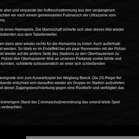
rie aber und verpasste der Aufbruchsstimmung aus den vergangenen
rachten wir nach einem gemeinsamen Fußmarsch der Ultraszene vom
ons.
d eines Heimspiels. Die Mannschaft sicherte sich aber dieses Mal wieder
ntrahenten aus dem Tabellenkeller.
n dann aber wieder nichts für die Alemannia zu holen. Auch außerhalb
t werden. So blieb es im Endeffekt bei ein paar Rennereien mit der Polizei.
iel wieder auf die andere Seite des Stadions zu den Oberhausenern zu
e Polizei den Oberhausener Mob an unserem Parkplatz vorbei führte und
n konnten, scheiterte schlussendlich an einer sich schließenden
reignete sich zum Auswärtsspiel bei Wegberg-Beeck. Die 2G-Regel fiel
sbande entschied sich daraufhin wieder als Gruppe im Stadion aufzutreten.
und dieser Zugangsbeschränkung gegen eine Rückkehr und verfolgten das
bisherigem Stand der Coronaschutzverordnung das vorerst letzte Spiel
s verbrachten.