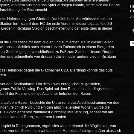
r Zutritt zum Stadiongelände untersagt. An unserem anschließenden
latz, von dem aus man das Spiel verfolgen konnte, störte sich die Polizei
U
lanzleistung der Staatsmacht.
C
A
beim Heimspiel gegen Wiedenbrück blieb beim Auswärtsspiel bei den
adion fern, da mit dem FC der erste Verein in dieser Liga auf die 2G-
 Lieder in Richtung Stadion geschmettert und der erste Sieg in dieser
t die Ultraszene mit dem Zug an und zum ersten Mal in dieser Saison
A
s wir uns tatsächlich nach einem kurzen Fußmarsch in einem Biergarten
ren Getränk ging es anschließend zu Fuß zum Stadion. Unsere Gruppe
ten und schmetterte von draußen das ein oder andere Lied in Richtung
as Heimspiel gegen die Gladbacher U23, allerdings konnte das gute
rden.
 vor den Stadiontoren. Um dies etwas erträglicher zu gestalten,
igenes Public-Viewing. Das Spiel auf dem Rasen bot allerdings keinen
bpfiff der Frust und einige Aachener betraten den Rasen.
id auf dem Rasen, besuchte die Ultraszene das Abschlusstraining vor dem
gen, reichlich Pyro und einigen abschließenden Worten wurde die
Die Aktion entfaltete zumindest kurzfristig Ihre Wirkung, sodass wir am
nnia, vor den Toren, miterleben konnten.
piel in Rödinghausen, ergab sich wieder einmal die Möglichkeit, von
eld zu werfen. So konnten wir dabei die Mannschaft einigermaßen akustisch