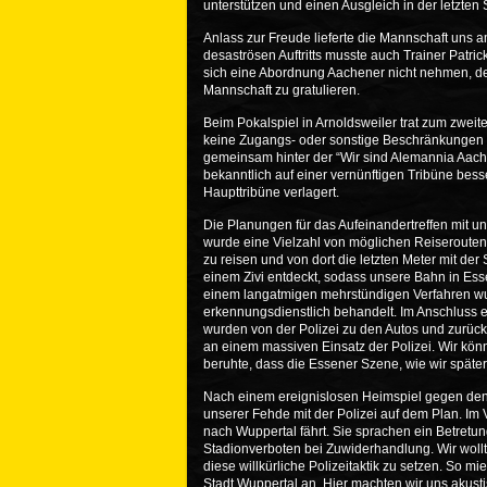
unterstützen und einen Ausgleich in der letzten
Anlass zur Freude lieferte die Mannschaft uns
desaströsen Auftritts musste auch Trainer Patri
sich eine Abordnung Aachener nicht nehmen, de
Mannschaft zu gratulieren.
Beim Pokalspiel in Arnoldsweiler trat zum zweit
keine Zugangs- oder sonstige Beschränkungen g
gemeinsam hinter der “Wir sind Alemannia Aach
bekanntlich auf einer vernünftigen Tribüne bes
Haupttribüne verlagert.
Die Planungen für das Aufeinandertreffen mit 
wurde eine Vielzahl von möglichen Reiserouten 
zu reisen und von dort die letzten Meter mit d
einem Zivi entdeckt, sodass unsere Bahn in Ess
einem langatmigen mehrstündigen Verfahren wu
erkennungsdienstlich behandelt. Im Anschluss e
wurden von der Polizei zu den Autos und zurück 
an einem massiven Einsatz der Polizei. Wir kön
beruhte, dass die Essener Szene, wie wir später
Nach einem ereignislosen Heimspiel gegen den 
unserer Fehde mit der Polizei auf dem Plan. Im 
nach Wuppertal fährt. Sie sprachen ein Betretu
Stadionverboten bei Zuwiderhandlung. Wir wol
diese willkürliche Polizeitaktik zu setzen. So 
Stadt Wuppertal an. Hier machten wir uns akust