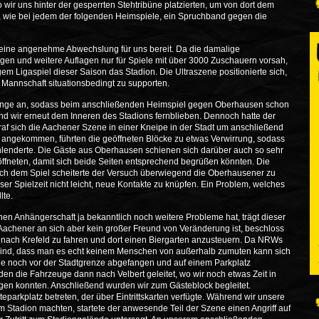
wir uns hinter der gesperrten Stehtribüne platzierten, um von dort dem
 wie bei jedem der folgenden Heimspiele, ein Spruchband gegen die
 eine angenehme Abwechslung für uns bereit. Da die damalige
 und weitere Auflagen nur für Spiele mit über 3000 Zuschauern vorsah,
gem Ligaspiel dieser Saison das Stadion. Die Ultraszene positionierte sich,
 Mannschaft situationsbedingt zu supporten.
lange an, sodass beim anschließenden Heimspiel gegen Oberhausen schon
nd wir erneut dem Inneren des Stadions fernblieben. Dennoch hatte der
af sich die Aachener Szene in einer Kneipe in der Stadt um anschließend
angekommen, führten die geöffneten Blöcke zu etwas Verwirrung, sodass
lenderte. Die Gäste aus Oberhausen schienen sich darüber auch so sehr
n öffneten, damit sich beide Seiten entsprechend begrüßen könnten. Die
ach dem Spiel scheiterte der Versuch überwiegend die Oberhausener zu
ser Spielzeit nicht leicht, neue Kontakte zu knüpfen. Ein Problem, welches
lte.
n Anhängerschaft ja bekanntlich noch weitere Probleme hat, trägt dieser
 Aachener an sich aber kein großer Freund von Veränderung ist, beschloss
 nach Krefeld zu fahren und dort einen Biergarten anzusteuern. Da NRWs
ind, dass man es echt keinem Menschen von außerhalb zumuten kann sich
ge noch vor der Stadtgrenze abgefangen und auf einem Parkplatz
en die Fahrzeuge dann nach Velbert geleitet, wo wir noch etwas Zeit in
ingen konnten. Anschließend wurden wir zum Gästeblock begleitet.
teparkplatz betreten, der über Eintrittskarten verfügte. Während wir unsere
tadion machten, startete der anwesende Teil der Szene einen Angriff auf