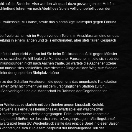
ht auf die Schliche. Also wurden wir quasi dazu gezwungen ein Mobfoto
ießend fuhren wir nach Abpfiff des Spiels völlig unbehelligt von der
 Auswärtsspiel zu Hause, sowie das planmäßige Heimspiel gegen Fortuna
.
dorf verbrachten wir im Regen vor den Toren. Im Anschluss an eine erneute
itung in einem langen und teils emotionalen, aber stets fairen Gespräch
nächst aber nicht viel, so bot Sie beim Rückrundenauftakt gegen Münster
 schwachen Auftritt legte die Münsteraner Fanszene hin, die sich trotz der
Ankündigungen nicht nach Aachen traute. So wartete die Aachener Szene
nd musste sich schließlich unverrichteter Dinge auf den Weg zum Stadion
inter der gesperrten Stehplatztribüne.
 wir zu den Schalker Amateuren, die gegen uns das umgebaute Parkstadion
amen zwar nicht mehr viel mit dem ursprünglichen Stadion zu tun,
raußen verfolgen und die Mannschaft im Rahmen der Gegebenheiten
 Winterpause startete mit den Spielen gegen Lippstadt, Krefeld,
erwehe als erneutes heimisches Auswärtsspiel ein waschechter
s in der gewohnten Weise angegangen. Erfreulicherweise konnte die
rlage abschließen, so dass sich unsere Ausgangslage im Abstiegskampf
ärtsspiel beim SC Wiedenbrück stellte das einzige Spiel in dieser Saison
n konnten, da sich zu diesem Zeitpunkt der überwiegende Teil der