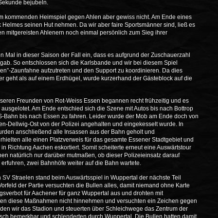
 Sekunde bejubeln.
 am kommenden Heimspiel gegen Ahlen aber gewiss nicht. Am Ende eines
ck Helmes seinen Hut nehmen. Da wir aber faire Sportsmänner sind, ließ es
n mitgereisten Ahlenern noch einmal persönlich zum Sieg ihrer
en Mal in dieser Saison der Fall ein, dass es aufgrund der Zuschauerzahl
ab. So entschlossen sich die Karlsbande und wir bei diesem Spiel
en”-Zaunfahne aufzutreten und den Support zu koordinieren. Da dies
ser geht als auf einem Erdhügel, wurde kurzerhand der Gästeblock auf die
unseren Freunden von Rot-Weiss Essen begannen recht frühzeitig und es
ausgelotet. Am Ende entschied sich die Szene mit Autos bis nach Bottrop
er S-Bahn bis nach Essen zu fahren. Leider wurde der Mob am Ende doch von
en-Dellwig-Ost von der Polizei angehalten und eingekesselt wurde. In
rden anschließend alle Insassen aus der Bahn geholt und
rhielten alle einen Platzverweis für das gesamte Essener Stadtgebiet und
in Richtung Aachen eskortiert. Somit scheiterte erneut eine Auswärtstour
nen natürlich nur darüber mutmaßen, ob dieser Polizeieinsatz darauf
 erfuhren, zwei Bahnhöfe weiter auf die Bahn wartete.
SV Straelen stand beim Auswärtsspiel in Wuppertal der nächste Teil
Vorfeld der Partie versuchten die Bullen alles, damit niemand ohne Karte
ngsverbot für Aachener für ganz Wuppertal aus und drohten mit
lten diese Maßnahmen nicht hinnehmen und versuchten ein Zeichen gegen
mieden wir das Stadion und steuerten über Schleichwege das Zentrum der
isch bemerkbar und schlenderten durch Wuppertal. Die Bullen hatten damit