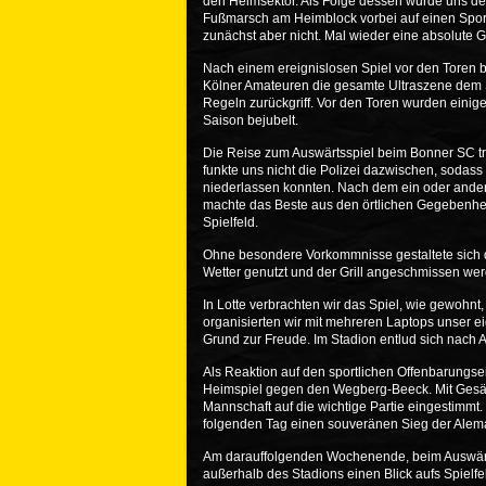
den Heimsektor. Als Folge dessen wurde uns de
Fußmarsch am Heimblock vorbei auf einen Sportp
zunächst aber nicht. Mal wieder eine absolute G
Nach einem ereignislosen Spiel vor den Toren 
Kölner Amateuren die gesamte Ultraszene dem St
Regeln zurückgriff. Vor den Toren wurden einige
Saison bejubelt.
Die Reise zum Auswärtsspiel beim Bonner SC tra
funkte uns nicht die Polizei dazwischen, sodas
niederlassen konnten. Nach dem ein oder ande
machte das Beste aus den örtlichen Gegebenhei
Spielfeld.
Ohne besondere Vorkommnisse gestaltete sich d
Wetter genutzt und der Grill angeschmissen we
In Lotte verbrachten wir das Spiel, wie gewohnt,
organisierten wir mit mehreren Laptops unser e
Grund zur Freude. Im Stadion entlud sich nach A
Als Reaktion auf den sportlichen Offenbarungse
Heimspiel gegen den Wegberg-Beeck. Mit Gesän
Mannschaft auf die wichtige Partie eingestimmt. 
folgenden Tag einen souveränen Sieg der Alema
Am darauffolgenden Wochenende, beim Auswärtss
außerhalb des Stadions einen Blick aufs Spielf