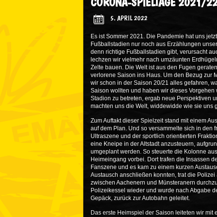
CORONA-SPIELTAGE 2021/2
5. APRIL 2022
Es ist Sommer 2021. Die Pandemie hat uns jetzt 
Fußballstadien nur noch aus Erzählungen unser
denn richtige Fußballstadien gibt, verursacht 
lechzen wir vielmehr nach umzäunten Erdhügeln.
Zelte bauen. Die Welt ist aus den Fugen geraten
verlorene Saison ins Haus. Um den Bezug zur M
wir schon in der Saison 20/21 alles gefahren, 
Saison wollten und haben wir dieses Vorgehen we
Stadion zu betreten, ergab neue Perspektiven un
machten uns die Welt, widdewidde wie sie uns g
Zum Auftakt dieser Spielzeit stand mit einem A
auf dem Plan. Und so versammelte sich in den
Ultraszene und der sportlich orientierten Frakt
eine Kneipe in der Altstadt anzusteuern, aufg
umgeplant werden. So steuerte die Kolonne aus
Heimeingang vorbei. Dort trafen die Insassen 
Fanszene und es kam zu einem kurzen Austausch
Austausch anschließen konnten, trat die Polize
zwischen Aachenern und Münsteranern durchzus
Polizeikessel wieder und wurde nach Abgabe der
Gepäck, zurück zur Autobahn geleitet.
Das erste Heimspiel der Saison leiteten wir mi