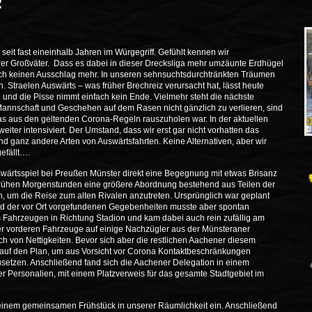
2
seit fast eineinhalb Jahren im Würgegriff. Gefühlt kennen wir
er Großväter. Dass es dabei in dieser Drecksliga mehr umzäunte Erdhügel
auch keinen Ausschlag mehr. In unseren sehnsuchtsdurchtränkten Träumen
 Straelen Auswärts – was früher Brechreiz verursacht hat, lässt heute
 und die Pisse nimmt einfach kein Ende. Vielmehr steht die nächste
annschaft und Geschehen auf dem Rasen nicht gänzlich zu verlieren, sind
was aus den geltenden Corona-Regeln rauszuholen war. In der aktuellen
iter intensiviert. Der Umstand, dass wir erst gar nicht vorhatten das
d ganz andere Arten von Auswärtsfahrten. Keine Alternativen, aber wir
efällt….
uswärtsspiel bei Preußen Münster direkt eine Begegnung mit etwas Brisanz
 frühen Morgenstunden eine größere Abordnung bestehend aus Teilen der
ion, um die Reise zum alten Rivalen anzutreten. Ursprünglich war geplant
rund der vor Ort vorgefundenen Gegebenheiten musste aber spontan
 Fahrzeugen in Richtung Stadion und kam dabei auch rein zufällig am
der vorderen Fahrzeuge auf einige Nachzügler aus der Münsteraner
 von Nettigkeiten. Bevor sich aber die restlichen Aachener diesem
i auf den Plan, um aus Vorsicht vor Corona Kontaktbeschränkungen
etzen. Anschließend fand sich die Aachener Delegation in einem
 Personalien, mit einem Platzverweis für das gesamte Stadtgebiet im
t einem gemeinsamen Frühstück in unserer Räumlichkeit ein. Anschließend