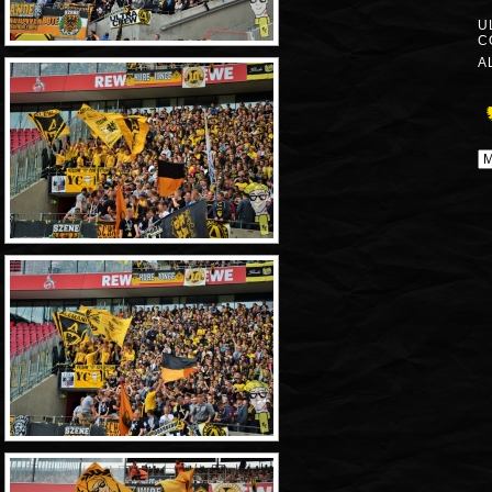
U
C
A
A