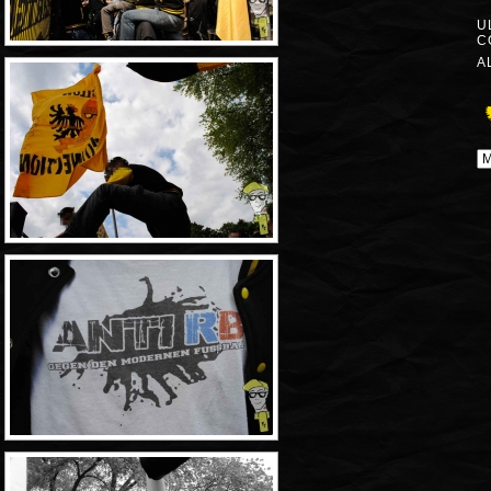
U
C
A
A