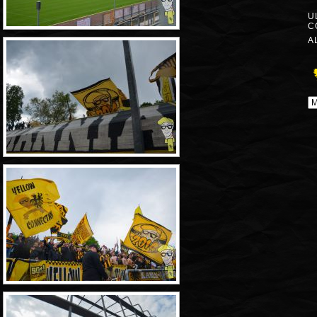
U
C
A
A