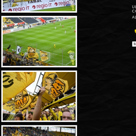
U
C
A
A