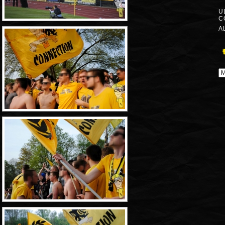
U
C
A
A