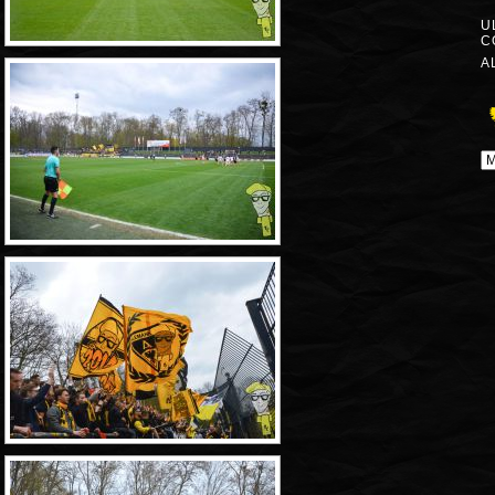
U
C
A
A