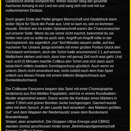
Gästeblock drehte komplett frei. Immer wieder stieg der gesamte
Aachener Anhang in ein Lied ein und sang sich mit und mit zur
vollkommenen Ekstase.
Doch gegen Ende der Partie gingen Mannschaft und Gästeblock dann
leider Stück für Stück die Puste aus. Und so kam es, wie es kommen
musste. Ähnlich wie im ersten Spielabschnitt waren die Chancenwucher
auf unserer Seite. Wenn du sie vorne nicht machst, bekommst du sie
hinten rein und so sollte es auch sein. Angriff um Angriff rollte in der
Nachspielzeit, die eigentlich „nur“ fünf Minuten dauern sollte, auf das
Aachener Tor. Unsere Jungs konnten mit einer großen Portion Glück den
Rückstand verhindern, doch der Schiri hatte anscheinend 2:1 auf seinem
Wettschein stehen und roch, dass hier mit genug Zeit noch was geht. Und
nach acht (!) Minuten machte Cottbus den Schiri und sich dann auch
tatsächlich mittels zweitem Sonntagsschuss glücklich. Auch wenn es
unterm Strich nicht unverdient war, nicht zuletzt nach dem Kiel-Spiel
entließ uns dieses Finale mit einem bitteren Beigeschmack aus
Dunkeldeutschland.
Die Cottbuser Fanszene begann das Spiel mit einer Choreographie
bestehend aus Rot-Weißen Papptafeln, welche in einem Rundbalken-
Muster angeordnet waren. Davor wurde die Karikatur eines Märkers in
rotem T-Shirt und grüner Bomber-Jacke hochgezogen. Garniert wurde
alles mit dem Spruch „In der Lausitz fest verankert – des Märkers größtes
Gut“ und dem Wappen der Niederlausitz sowie dem Bundesland
Brandenburgs.
Simpel, aber ansehnlich. Die Gruppen Ultras Energie und CBR02
standen zentral geschlossen hinter einer „Betriebssportgemeinschaft