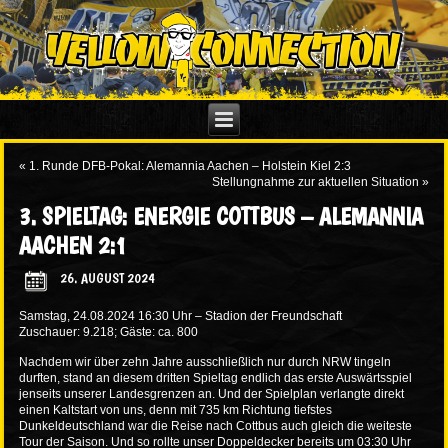
«
1. Runde DFB-Pokal: Alemannia Aachen – Holstein Kiel 2:3
Stellungnahme zur aktuellen Situation
»
3. SPIELTAG: ENERGIE COTTBUS – ALEMANNIA
AACHEN 2:1
26. AUGUST 2024
Samstag, 24.08.2024 16:30 Uhr – Stadion der Freundschaft
Zuschauer: 9.218; Gäste: ca. 800
Nachdem wir über zehn Jahre ausschließlich nur durch NRW tingeln
durften, stand an diesem dritten Spieltag endlich das erste Auswärtsspiel
jenseits unserer Landesgrenzen an. Und der Spielplan verlangte direkt
einen Kaltstart von uns, denn mit 735 km Richtung tiefstes
Dunkeldeutschland war die Reise nach Cottbus auch gleich die weiteste
Tour der Saison. Und so rollte unser Doppeldecker bereits um 03:30 Uhr