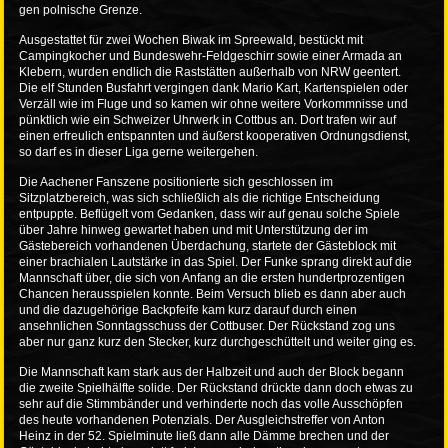
gen polnische Grenze.
Ausgestattet für zwei Wochen Biwak im Spreewald, bestückt mit
Campingkocher und Bundeswehr-Feldgeschirr sowie einer Armada an
Klebern, wurden endlich die Raststätten außerhalb von NRW geentert.
Die elf Stunden Busfahrt vergingen dank Mario Kart, Kartenspielen oder
Verzäll wie im Fluge und so kamen wir ohne weitere Vorkommnisse und
pünktlich wie ein Schweizer Uhrwerk in Cottbus an. Dort trafen wir auf
einen erfreulich entspannten und äußerst kooperativen Ordnungsdienst,
so darf es in dieser Liga gerne weitergehen.
Die Aachener Fanszene positionierte sich geschlossen im
Sitzplatzbereich, was sich schließlich als die richtige Entscheidung
entpuppte. Beflügelt vom Gedanken, dass wir auf genau solche Spiele
über Jahre hinweg gewartet haben und mit Unterstützung der im
Gästebereich vorhandenen Überdachung, startete der Gästeblock mit
einer brachialen Lautstärke in das Spiel. Der Funke sprang direkt auf die
Mannschaft über, die sich von Anfang an die ersten hundertprozentigen
Chancen herausspielen konnte. Beim Versuch blieb es dann aber auch
und die dazugehörige Backpfeife kam kurz darauf durch einen
ansehnlichen Sonntagsschuss der Cottbuser. Der Rückstand zog uns
aber nur ganz kurz den Stecker, kurz durchgeschüttelt und weiter ging es.
Die Mannschaft kam stark aus der Halbzeit und auch der Block begann
die zweite Spielhälfte solide. Der Rückstand drückte dann doch etwas zu
sehr auf die Stimmbänder und verhinderte noch das volle Ausschöpfen
des heute vorhandenen Potenzials. Der Ausgleichstreffer von Anton
Heinz in der 52. Spielminute ließ dann alle Dämme brechen und der