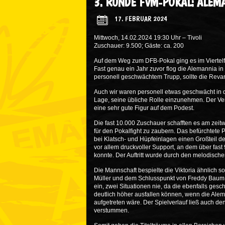
3. RUNDE FVM-POKAL: ALEMA
17. FEBRUAR 2024
Mittwoch, 14.02.2024 19:30 Uhr – Tivoli
Zuschauer: 9.500; Gäste: ca. 200
Auf dem Weg zum DFB-Pokal ging es im Viertelfin
Fast genau ein Jahr zuvor flog die Alemannia i
personell geschwächtem Trupp, sollte die Reva
Auch wir waren personell etwas geschwächt in d
Lage, seine übliche Rolle einzunehmen. Der Ve
eine sehr gute Figur auf dem Podest.
Die fast 10.000 Zuschauer schafften es am zeit
für den Pokalfight zu zaubern. Das befürchtete P
bei Klatsch- und Hüpfeinlagen einen Großteil d
vor allem druckvoller Support, an dem über fas
konnte. Der Auftritt wurde durch den melodisch
Die Mannschaft bespielte die Viktoria ähnlich s
Müller und dem Schlusspunkt von Freddy Baum sc
ein, zwei Situationen nie, da die ebenfalls ges
deutlich höher ausfallen können, wenn die Ale
aufgetreten wäre. Der Spielverlauf ließ auch d
verstummen.