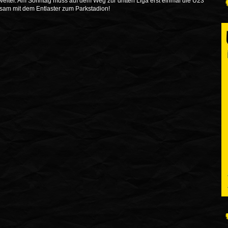
 weiter. Am Sonntag muss auf dem Weg zur dritten Liga erst einmal die U23
am mit dem Entlaster zum Parkstadion!