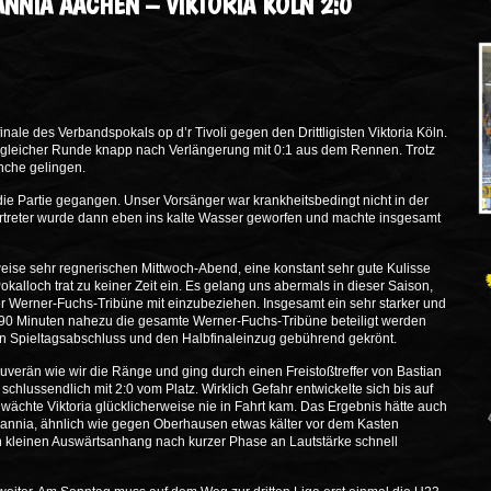
NNIA AACHEN – VIKTORIA KÖLN 2:0
ale des Verbandspokals op d’r Tivoli gegen den Drittligisten Viktoria Köln.
n gleicher Runde knapp nach Verlängerung mit 0:1 aus dem Rennen. Trotz
nche gelingen.
ie Partie gegangen. Unser Vorsänger war krankheitsbedingt nicht in der
rtreter wurde dann eben ins kalte Wasser geworfen und machte insgesamt
weise sehr regnerischen Mittwoch-Abend, eine konstant sehr gute Kulisse
okalloch trat zu keiner Zeit ein. Es gelang uns abermals in dieser Saison,
er Werner-Fuchs-Tribüne mit einzubeziehen. Insgesamt ein sehr starker und
t 90 Minuten nahezu die gesamte Werner-Fuchs-Tribüne beteiligt werden
en Spieltagsabschluss und den Halbfinaleinzug gebührend gekrönt.
ouverän wie wir die Ränge und ging durch einen Freistoßtreffer von Bastian
hlussendlich mit 2:0 vom Platz. Wirklich Gefahr entwickelte sich bis auf
chwächte Viktoria glücklicherweise nie in Fahrt kam. Das Ergebnis hätte auch
mannia, ähnlich wie gegen Oberhausen etwas kälter vor dem Kasten
en kleinen Auswärtsanhang nach kurzer Phase an Lautstärke schnell