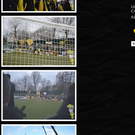
U
C
A
A