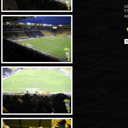
U
C
A
A