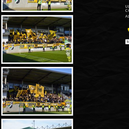
U
C
A
A