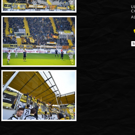
U
C
A
A