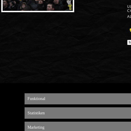
U
C
A
A
Funktional
Statistiken
Marketing