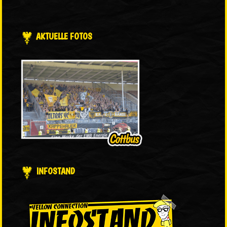
AKTUELLE FOTOS
INFOSTAND