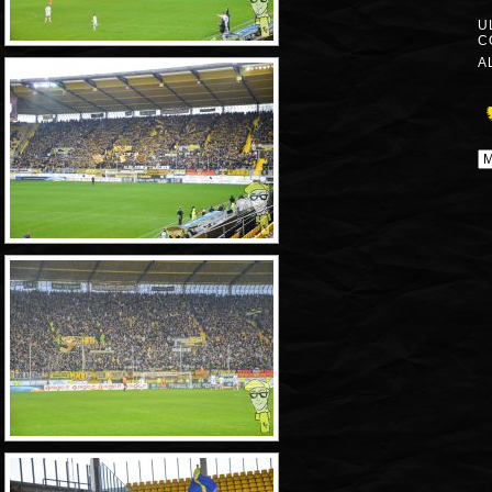
U
C
A
A