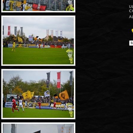
U
C
A
A