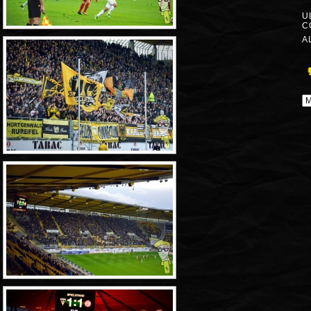
U
C
A
A