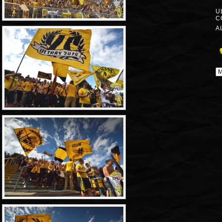
U
C
A
A