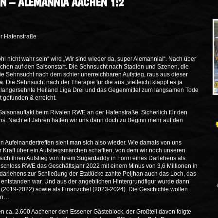
SEN – ALEMANNIA AACHEN 1:2
r Hafenstraße
hl nicht wahr sein“ wird „Wir sind wieder da, super Alemannia!“. Nach über
achen auf den Saisonstart. Die Sehnsucht nach Stadien und Szenen, die
ie Sehnsucht nach dem schier unerreichbaren Aufstieg, raus aus dieser
Die Sehnsucht nach der Therapie für die aus „vielleicht klappt es ja
s langersehnte Heiland Liga Drei und das Gegenmittel zum langsamen Tode
 gefunden & erreicht.
aisonauftakt beim Rivalen RWE an der Hafenstraße. Sicherlich für den
ns. Nach elf Jahren hätten wir uns dann doch zu Beginn mehr auf den
en Aufeinandertreffen sieht man sich also wieder. Wie damals von uns
 Kraft über ein Aufstiegsmärchen schafften, von dem wir noch unseren
ich ihren Aufstieg von ihrem Sugardaddy in Form eines Darlehens als
 schloss RWE das Geschäftsjahr 2022 mit einem Minus von 3,6 Millionen in
darlehens zur Schließung der Etatlücke zahlte Peljhan auch das Loch, das
entstanden war. Und aus der angeblichen Hintergrundfigur wurde dann
t (2019-2022) sowie als Finanzchef (2023-2024). Die Geschichte wollen
ren…
n ca. 2.600 Aachener den Essener Gästeblock, der Großteil davon folgte