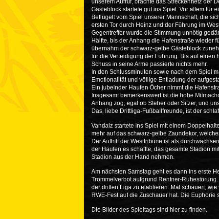
unserem Aufruf, brachte das Streckennetz der De
Gästeblock startete gut ins Spiel. Vor allem für 
Beflügelt vom Spiel unserer Mannschaft, die sic
ersten Tor durch Heinz und der Führung im Wes
Gegentreffer wurde die Stimmung unnötig gedäm
Hälfte, bis der Anhang die Hafenstraße wieder 
übernahm der schwarz-gelbe Gästeblock zunehm
für die Verteidigung der Führung. Bis auf ein
Schuss in seine Arme passierte nichts mehr.
In den Schlussminuten sowie nach dem Spiel ma
Emotionalität und völlige Entladung der aufges
Ein jubelnder Haufen Öcher nimmt die Hafenstr
Insgesamt bemerkenswert ist die hohe Mitmach
Anhang zog, egal ob Steher oder Sitzer, und uns 
Das, liebe Drittliga-Fußballfreunde, ist der sc
Vandalz startete ins Spiel mit einem Doppelhalte
mehr auf das schwarz-gelbe Zaundekor, welches
Der Auftritt der Westtribüne ist als durchwachs
der Haufen es schaffte, das gesamte Stadion mi
Stadion aus der Hand nehmen.
Am nächsten Samstag geht es dann ins erste H
Trommelverbot aufgrund Rentner-Ruhestörung. Abe
der dritten Liga zu etablieren. Mal schauen, w
RWE-Fest auf die Zuschauer hat. Die Euphorie 
Die Bilder des Spieltags sind
hier
zu finden.