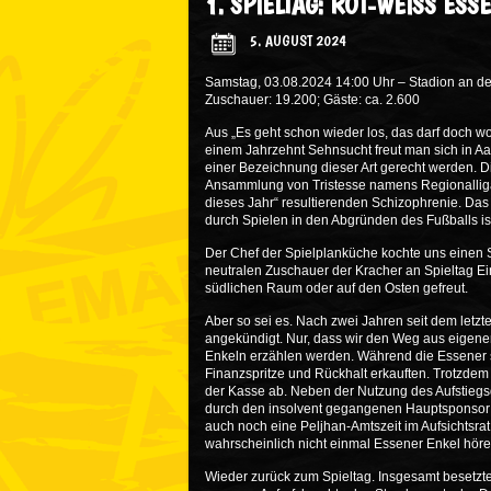
1. SPIELTAG: ROT-WEISS ES
5. AUGUST 2024
Samstag, 03.08.2024 14:00 Uhr – Stadion an de
Zuschauer: 19.200; Gäste: ca. 2.600
Aus „Es geht schon wieder los, das darf doch wo
einem Jahrzehnt Sehnsucht freut man sich in A
einer Bezeichnung dieser Art gerecht werden. D
Ansammlung von Tristesse namens Regionalliga. 
dieses Jahr“ resultierenden Schizophrenie. Da
durch Spielen in den Abgründen des Fußballs ist
Der Chef der Spielplanküche kochte uns einen S
neutralen Zuschauer der Kracher an Spieltag Ei
südlichen Raum oder auf den Osten gefreut.
Aber so sei es. Nach zwei Jahren seit dem letzt
angekündigt. Nur, dass wir den Weg aus eigener
Enkeln erzählen werden. Während die Essener s
Finanzspritze und Rückhalt erkauften. Trotzdem
der Kasse ab. Neben der Nutzung des Aufstiegs
durch den insolvent gegangenen Hauptsponsor 
auch noch eine Peljhan-Amtszeit im Aufsichtsra
wahrscheinlich nicht einmal Essener Enkel hö
Wieder zurück zum Spieltag. Insgesamt besetzte