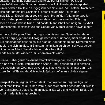
utschen Bahn ins Schwitzen und reiste per Öffis in den Pott. Der
einen Auftritt nach der Sommerpause ist der Auftritt mehr als akzeptabel.
h in der ersten Hälfte ein ausgeglichenes Spiel mit RWE lieferte. Nach dem
tschlager drehte der Gästeblock ordentlich am Rad. Durch den
pft. Dieser Durchhänger zog sich auch bis auf den Anfang der zweiten
für sich behaupten konnte. Insbesondere nach der erneuten Führung
end das rot-weisse Rund und bot der Mannschaft den nötigen Rückhalt
en haarscharfen Pfostenschuss ans Gebälk von Marcel Johnen sowie einem
chte sich die pure Erleichterung sowie die mit dem Spiel verbundene
tauten Energie, gepaart mit ewig gewachsener Euphorie, mehr als deutlich.
aße auseinander, dass selbst die Stadion-Soundanlage den Kürzeren zieht.
quote, die sich an diesem Samstagnachmittag durch den schwarz-gelben
in unserer Arbeit über die letzten Jahre bestätigt.
hlafende Riese, der wieder zum Leben erweckt wurde.
r-Intro. Dabei geriet die Aufmerksamkeit weniger auf die optische Aktion,
 einen Mix aus frei verkäuflichen Szene- und Fanshopartikeln bestand.
en zu bezeichnen. Zwar gab es vereinzelt laute Momente, primär dann, als
tzureißen. Während der Gästeblock-Spitzen ließ man sich das eigene
eimspiel. Beim Gegner SC Verl denkt man wieder an Regionalliga und
r man trifft auch auf einen Verein, der es ebenfalls geschafft hat, sich in
ie voll das schwarz-gelbe Rund an diesem Tag wird und welchen Effekt das
scheint jedenfalls ungebrochen.