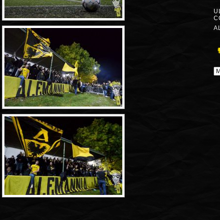
U
C
A
A